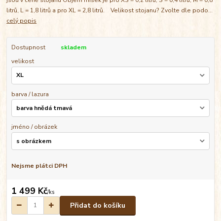
litrů, L = 1,8 litrů a pro XL = 2,8 litrů. Velikost stojanu? Zvolte dle podo...
celý popis
Dostupnost
skladem
velikost
barva / lazura
jméno / obrázek
Nejsme plátci DPH
1 499 Kč
/
ks
Přidat do košíku