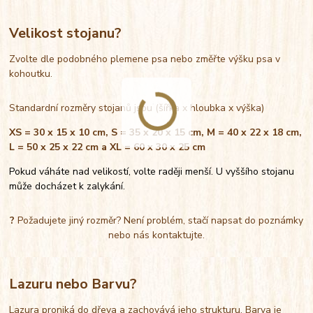
Velikost stojanu?
Zvolte dle podobného plemene psa nebo změřte výšku psa v
kohoutku.
Standardní rozměry stojanů jsou (šířka x hloubka x výška)
XS = 30 x 15 x 10 cm, S = 35 x 20 x 15 cm, M = 40 x 22 x 18 cm,
L = 50 x 25 x 22 cm a XL = 60 x 30 x 25 cm
Pokud váháte nad velikostí, volte raději menší. U vyššího stojanu
může docházet k zalykání.
?
Požadujete jiný rozměr? Není problém, stačí napsat do poznámky
nebo nás kontaktujte.
Lazuru nebo Barvu?
Lazura proniká do dřeva a zachovává jeho strukturu. Barva je