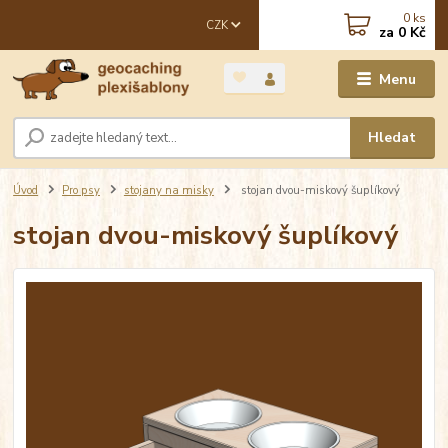
0
ks
CZK
za
0 Kč
Menu
Hledat
Úvod
Pro psy
stojany na misky
stojan dvou-miskový šuplíkový
stojan dvou-miskový šuplíkový