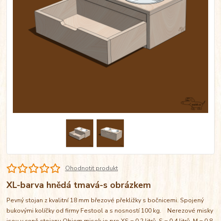
Ohodnotit produkt
XL-barva hnědá tmavá-s obrázkem
Pevný stojan z kvalitní 18 mm březové překližky s bočnicemi. Spojený
bukovými kolíčky od firmy Festool a s nosností 100 kg. Nerezové misky
jsou v ceně stojanu Objem misek je pro XS = 0,2 litrů, S = 0,4 litrů, M = 0,8