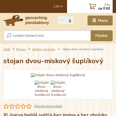
0
ks
CZK
za
0 Kč
Menu
Hledat
Úvod
Pro psy
stojany na misky
stojan dvou-miskový šuplíkový
stojan dvou-miskový šuplíkový
Ohodnotit produkt
XL-barva hnědá světlá-bez jména a bez obrázku