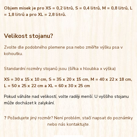
Objem misek je pro XS = 0,2 litrů, S = 0,4 litrů, M = 0,8 litrů, L
= 1,8 litrů a pro XL = 2,8 litrů.
Velikost stojanu?
Zvolte dle podobného plemene psa nebo změřte výšku psa v
kohoutku.
Standardní rozměry stojanů jsou (šířka x hloubka x výška)
XS = 30 x 15 x 10 cm, S = 35 x 20 x 15 cm, M = 40 x 22 x 18 cm,
L = 50 x 25 x 22 cm a XL = 60 x 30 x 25 cm
Pokud váháte nad velikostí, volte raději menší. U vyššího stojanu
může docházet k zalykání.
?
Požadujete jiný rozměr? Není problém, stačí napsat do poznámky
nebo nás kontaktujte.