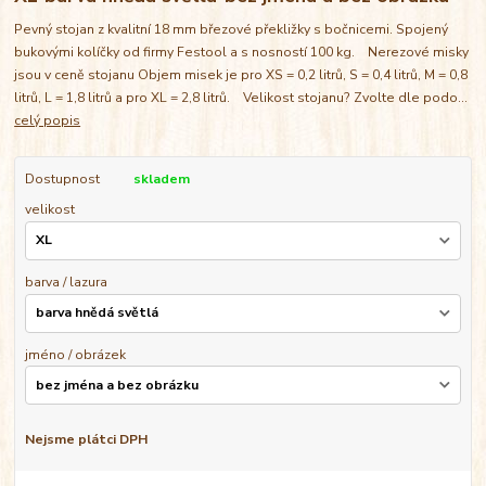
Pevný stojan z kvalitní 18 mm březové překližky s bočnicemi. Spojený
bukovými kolíčky od firmy Festool a s nosností 100 kg. Nerezové misky
jsou v ceně stojanu Objem misek je pro XS = 0,2 litrů, S = 0,4 litrů, M = 0,8
litrů, L = 1,8 litrů a pro XL = 2,8 litrů. Velikost stojanu? Zvolte dle podo...
celý popis
Dostupnost
skladem
velikost
barva / lazura
jméno / obrázek
Nejsme plátci DPH