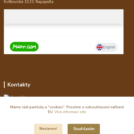
Kvítkovická 1533, Napajedla
Kontakty
Libor
Máme rádi pamlsky a "cookies". Prosíme o odsouhlasení nařízení
eshop(zavináč)waldi.cz
EU.
Více informací zde
Souhlasím
Nastavení