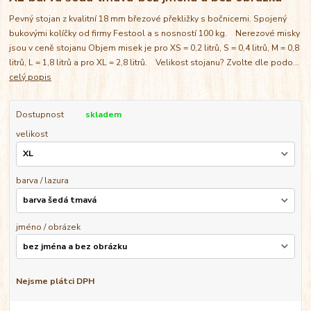
Pevný stojan z kvalitní 18 mm březové překližky s bočnicemi. Spojený
bukovými kolíčky od firmy Festool a s nosností 100 kg. Nerezové misky
jsou v ceně stojanu Objem misek je pro XS = 0,2 litrů, S = 0,4 litrů, M = 0,8
litrů, L = 1,8 litrů a pro XL = 2,8 litrů. Velikost stojanu? Zvolte dle podo...
celý popis
Dostupnost
skladem
velikost
barva / lazura
jméno / obrázek
Nejsme plátci DPH