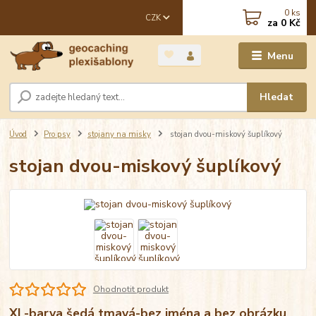
0
ks
CZK
za
0 Kč
Menu
Hledat
Úvod
Pro psy
stojany na misky
stojan dvou-miskový šuplíkový
stojan dvou-miskový šuplíkový
Ohodnotit produkt
XL-barva šedá tmavá-bez jména a bez obrázku