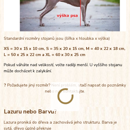
Standardní rozměry stojanů jsou (šířka x hloubka x výška)
XS = 30 x 15 x 10 cm, S = 35 x 20 x 15 cm, M = 40 x 22 x 18 cm,
L = 50 x 25 x 22 cm a XL = 60 x 30 x 25 cm
Pokud váháte nad velikostí, volte raději menší. U vyššího stojanu
může docházet k zalykání.
?
Požadujete jiný rozměr? Není problém, stačí napsat do poznámky
nebo nás kontaktujte.
Lazuru nebo Barvu?
Lazura proniká do dřeva a zachovává jeho strukturu. Barva je
sytá, dřevo úplně překryje