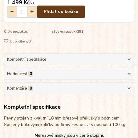
1 499 Kč
/
ks
Přidat do košíku
Číslo produktu:
stdv-misuplik-251
Do oblíbených
Kompletní specifikace
Hodnocení
0
Komentáře
0
Kompletní specifikace
Pevný stojan z kvalitní 18 mm březové překližky s bočnicemi.
Spojený bukovými kolíčky od firmy Festool a s nosností 100 kg.
Nerezové misky jsou v ceně stojanu