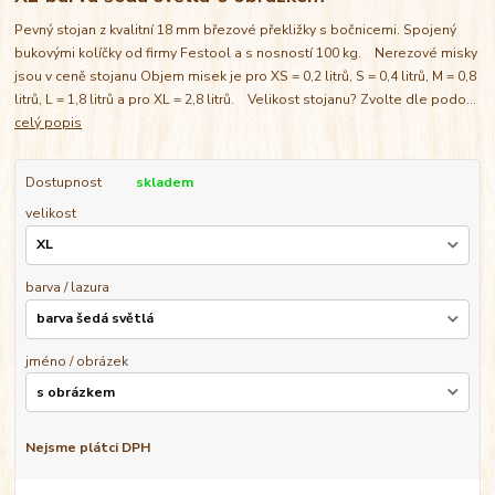
Pevný stojan z kvalitní 18 mm březové překližky s bočnicemi. Spojený
bukovými kolíčky od firmy Festool a s nosností 100 kg. Nerezové misky
jsou v ceně stojanu Objem misek je pro XS = 0,2 litrů, S = 0,4 litrů, M = 0,8
litrů, L = 1,8 litrů a pro XL = 2,8 litrů. Velikost stojanu? Zvolte dle podo...
celý popis
Dostupnost
skladem
velikost
barva / lazura
jméno / obrázek
Nejsme plátci DPH