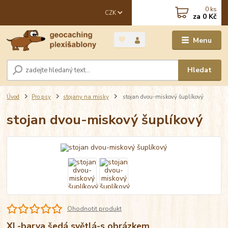
0
ks
CZK
za
0 Kč
Menu
Hledat
Úvod
Pro psy
stojany na misky
stojan dvou-miskový šuplíkový
stojan dvou-miskový šuplíkový
Ohodnotit produkt
XL-barva šedá světlá-s obrázkem