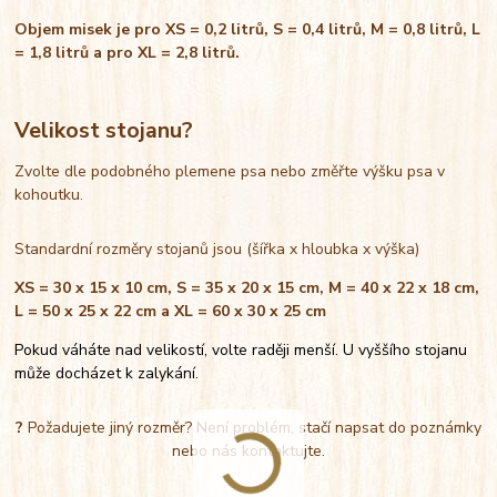
Objem misek je pro XS = 0,2 litrů, S = 0,4 litrů, M = 0,8 litrů, L
= 1,8 litrů a pro XL = 2,8 litrů.
Velikost stojanu?
Zvolte dle podobného plemene psa nebo změřte výšku psa v
kohoutku.
Standardní rozměry stojanů jsou (šířka x hloubka x výška)
XS = 30 x 15 x 10 cm, S = 35 x 20 x 15 cm, M = 40 x 22 x 18 cm,
L = 50 x 25 x 22 cm a XL = 60 x 30 x 25 cm
Pokud váháte nad velikostí, volte raději menší. U vyššího stojanu
může docházet k zalykání.
?
Požadujete jiný rozměr? Není problém, stačí napsat do poznámky
nebo nás kontaktujte.