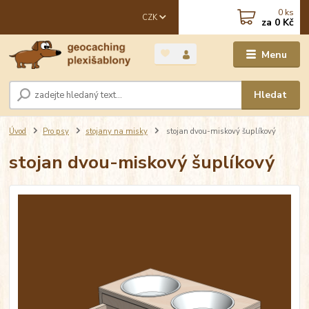
0
ks
CZK
za
0 Kč
Menu
Hledat
Úvod
Pro psy
stojany na misky
stojan dvou-miskový šuplíkový
stojan dvou-miskový šuplíkový