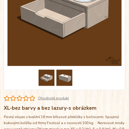
Ohodnotit produkt
XL-bez barvy a bez lazury-s obrázkem
Pevný stojan z kvalitní 18 mm březové překližky s bočnicemi. Spojený
bukovými kolíčky od firmy Festool a s nosností 100 kg. Nerezové misky
jsou v ceně stojanu Objem misek je pro XS = 0,2 litrů, S = 0,4 litrů, M = 0,8