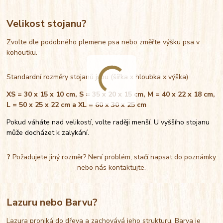
Velikost stojanu?
Zvolte dle podobného plemene psa nebo změřte výšku psa v
kohoutku.
Standardní rozměry stojanů jsou (šířka x hloubka x výška)
XS = 30 x 15 x 10 cm, S = 35 x 20 x 15 cm, M = 40 x 22 x 18 cm,
L = 50 x 25 x 22 cm a XL = 60 x 30 x 25 cm
Pokud váháte nad velikostí, volte raději menší. U vyššího stojanu
může docházet k zalykání.
?
Požadujete jiný rozměr? Není problém, stačí napsat do poznámky
nebo nás kontaktujte.
Lazuru nebo Barvu?
Lazura proniká do dřeva a zachovává jeho strukturu. Barva je