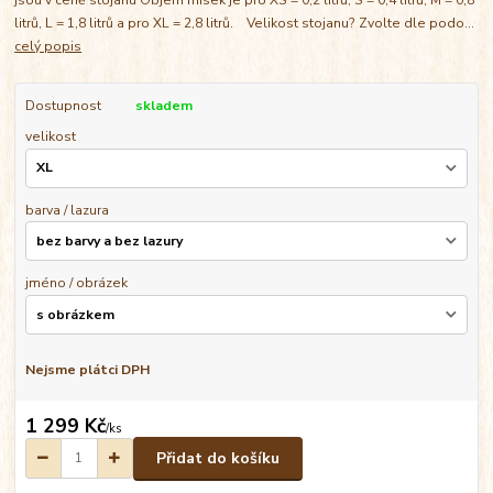
litrů, L = 1,8 litrů a pro XL = 2,8 litrů. Velikost stojanu? Zvolte dle podo...
celý popis
Dostupnost
skladem
velikost
barva / lazura
jméno / obrázek
Nejsme plátci DPH
1 299 Kč
/
ks
Přidat do košíku