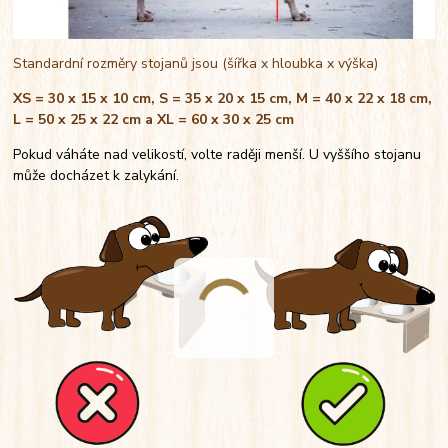
Standardní rozměry stojanů jsou (šířka x hloubka x výška)
XS = 30 x 15 x 10 cm, S = 35 x 20 x 15 cm, M = 40 x 22 x 18 cm,
L = 50 x 25 x 22 cm a XL = 60 x 30 x 25 cm
Pokud váháte nad velikostí, volte raději menší. U vyššího stojanu
může docházet k zalykání.