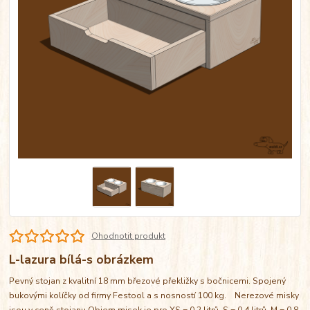
Ohodnotit produkt
L-lazura bílá-s obrázkem
Pevný stojan z kvalitní 18 mm březové překližky s bočnicemi. Spojený
bukovými kolíčky od firmy Festool a s nosností 100 kg. Nerezové misky
jsou v ceně stojanu Objem misek je pro XS = 0,2 litrů, S = 0,4 litrů, M = 0,8