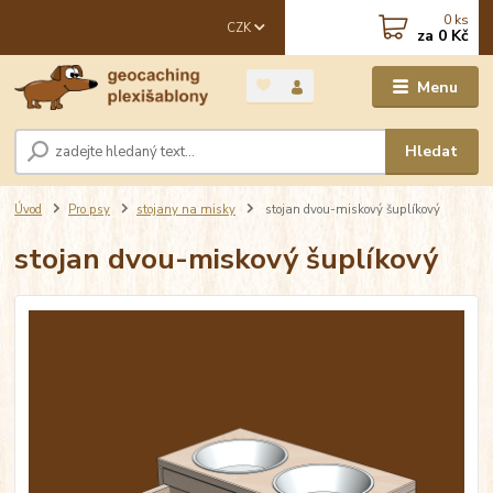
0
ks
CZK
za
0 Kč
Menu
Hledat
Úvod
Pro psy
stojany na misky
stojan dvou-miskový šuplíkový
stojan dvou-miskový šuplíkový