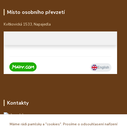
Místo osobního převzetí
Kvítkovická 1533, Napajedla
Kontakty
Libor
Máme rádi pamlsky a "cookies". Prosíme o odsouhlasení nařízení
eshop(zavináč)waldi.cz