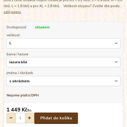
litrů, L = 1,8 litrů a pro XL = 2,8 litrů. Velikost stojanu? Zvolte dle podo...
celý popis
Dostupnost
skladem
velikost
barva / lazura
jméno / obrázek
Nejsme plátci DPH
1 449 Kč
/
ks
Přidat do košíku