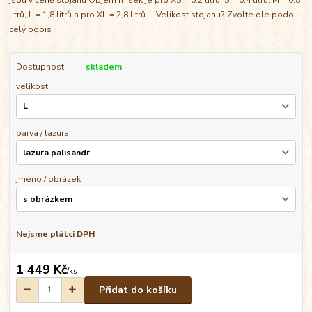
litrů, L = 1,8 litrů a pro XL = 2,8 litrů. Velikost stojanu? Zvolte dle podo...
celý popis
Dostupnost
skladem
velikost
barva / lazura
jméno / obrázek
Nejsme plátci DPH
1 449 Kč
/
ks
Přidat do košíku