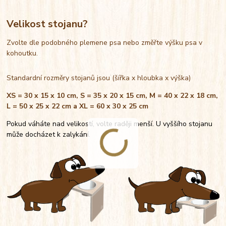
Velikost stojanu?
Zvolte dle podobného plemene psa nebo změřte výšku psa v
kohoutku.
Standardní rozměry stojanů jsou (šířka x hloubka x výška)
XS = 30 x 15 x 10 cm, S = 35 x 20 x 15 cm, M = 40 x 22 x 18 cm,
L = 50 x 25 x 22 cm a XL = 60 x 30 x 25 cm
Pokud váháte nad velikostí, volte raději menší. U vyššího stojanu
může docházet k zalykání.