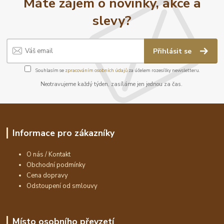
Máte zájem o novinky, akce a
slevy?
Přihlásit se
Souhlasím se
zpracováním osobních údajů
za účelem rozesílky newsletteru.
Neotravujeme každý týden, zasíláme jen jednou za čas.
Informace pro zákazníky
O nás / Kontakt
Obchodní podmínky
Cena dopravy
Odstoupení od smlouvy
Místo osobního převzetí