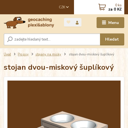
0
ks
CZK
za
0 Kč
Menu
Hledat
Úvod
Pro psy
stojany na misky
stojan dvou-miskový šuplíkový
stojan dvou-miskový šuplíkový