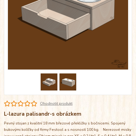
Ohodnotit produkt
L-lazura palisandr-s obrázkem
Pevný stojan z kvalitní 18 mm březové překližky s bočnicemi. Spojený
bukovými kolíčky od firmy Festool a s nosností 100 kg. Nerezové misky
jsou v ceně stojanu Objem misek je pro XS = 0,2 litrů, S = 0,4 litrů, M = 0,8