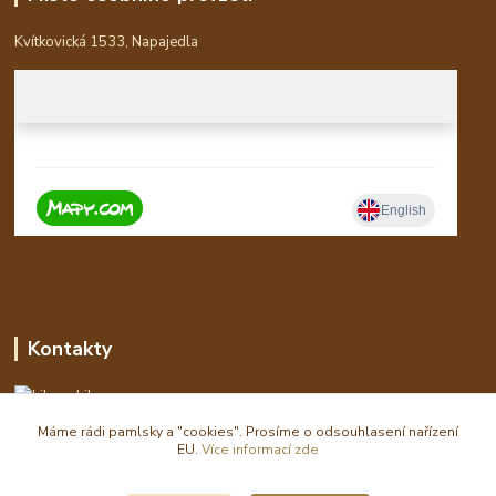
Kvítkovická 1533, Napajedla
Kontakty
Libor
Máme rádi pamlsky a "cookies". Prosíme o odsouhlasení nařízení
eshop(zavináč)waldi.cz
EU.
Více informací zde