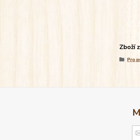
Zboží 
Pro p
M