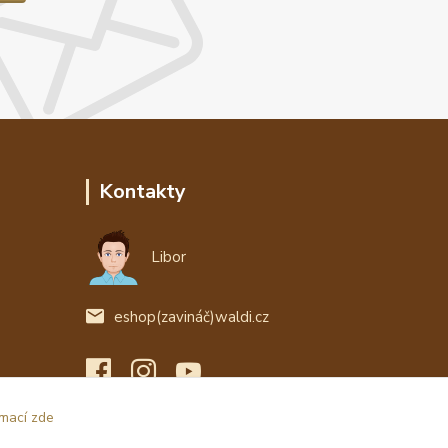
Kontakty
Libor
eshop(zavináč)waldi.cz
rmací zde