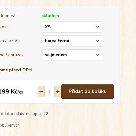
tupnost
skladem
ikost
va / lazura
no / obrázek
sme plátci DPH
199 Kč
Přidat do košíku
/
ks
roduktu:
stdv-misuplik-22
oblíbených