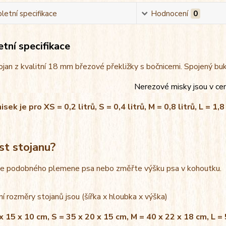
etní specifikace
Hodnocení
0
tní specifikace
jan z kvalitní 18 mm březové překližky s bočnicemi. Spojený bu
Nerezové misky jsou v ce
ek je pro XS = 0,2 litrů, S = 0,4 litrů, M = 0,8 litrů, L = 1,8 
st stojanu?
le podobného plemene psa nebo změřte výšku psa v kohoutku.
í rozměry stojanů jsou (šířka x hloubka x výška)
x 15 x 10 cm, S = 35 x 20 x 15 cm, M = 40 x 22 x 18 cm, L =