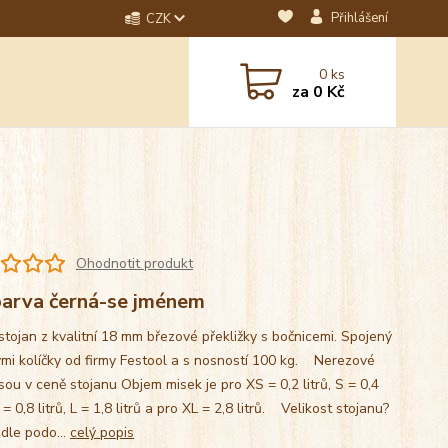
Přihlášení
CZK
dotaz? Napište nám na
0
ks
ebo email.
za
0 Kč
Ohodnotit produkt
arva černá-se jménem
stojan z kvalitní 18 mm březové překližky s bočnicemi. Spojený
mi kolíčky od firmy Festool a s nosností 100 kg. Nerezové
sou v ceně stojanu Objem misek je pro XS = 0,2 litrů, S = 0,4
M = 0,8 litrů, L = 1,8 litrů a pro XL = 2,8 litrů. Velikost stojanu?
 dle podo...
celý popis