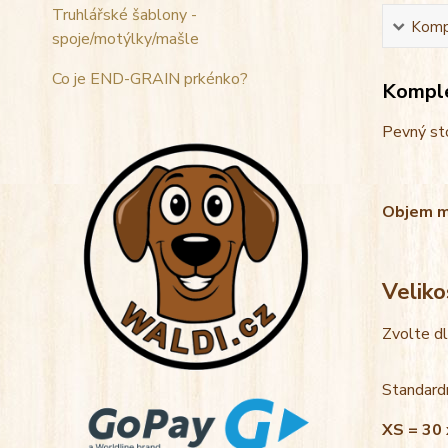
Truhlářské šablony -
Kompl
spoje/motýlky/mašle
Co je END-GRAIN prkénko?
Komple
Pevný sto
Objem mis
Veliko
Zvolte d
Standardn
XS = 30 