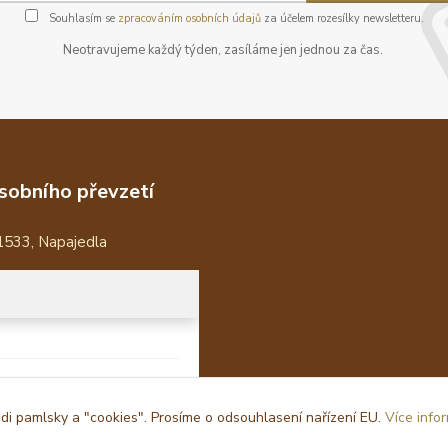
Souhlasím se
zpracováním osobních údajů
za účelem rozesílky newsletteru.
Neotravujeme každý týden, zasíláme jen jednou za čas.
sobního převzetí
1533, Napajedla
i pamlsky a "cookies". Prosíme o odsouhlasení nařízení EU.
Více info