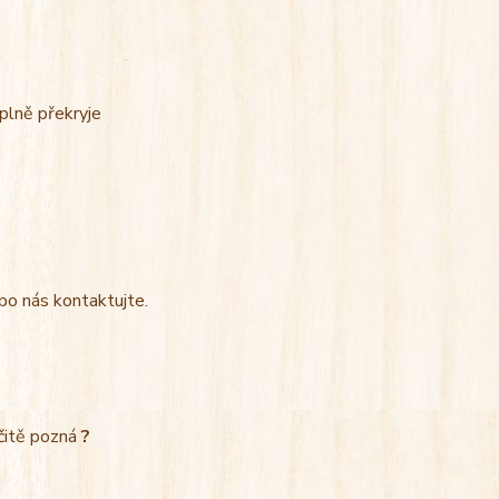
úplně překryje
bo nás kontaktujte.
rčitě pozná
?