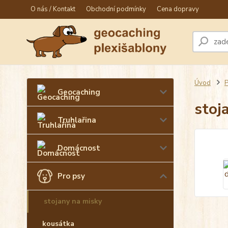
O nás / Kontakt
Obchodní podmínky
Cena dopravy
Úvod
P
Geocaching
stoj
Truhlařina
Domácnost
Pro psy
stojany na misky
kousátka