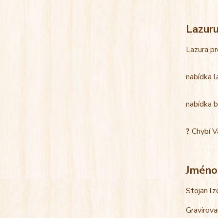
Lazur
Lazura pr
nabídka l
nabídka b
?
Chybí V
Jméno
Stojan lz
Gravírova