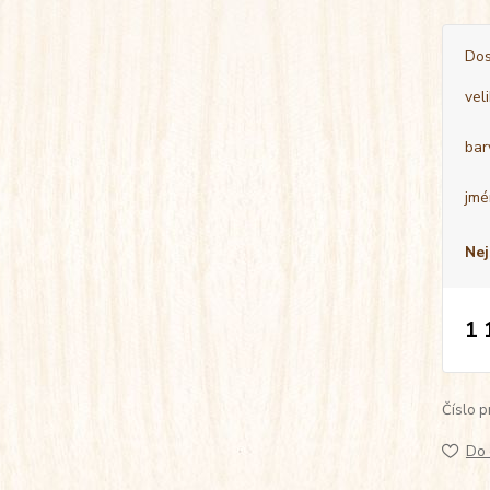
Dos
vel
bar
jmé
Nej
1 
Číslo p
Do 