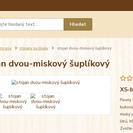
Máte 
Hledat
chat n
ro psy
stojany na misky
stojan dvou-miskový šuplíkový
an dvou-miskový šuplíkový
XS-b
Pevný 
bukový
misky j
litrů, 
Zvolte