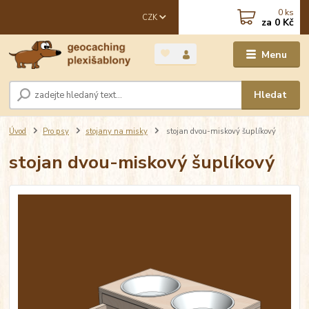
0
ks
CZK
za
0 Kč
Menu
Hledat
Úvod
Pro psy
stojany na misky
stojan dvou-miskový šuplíkový
stojan dvou-miskový šuplíkový