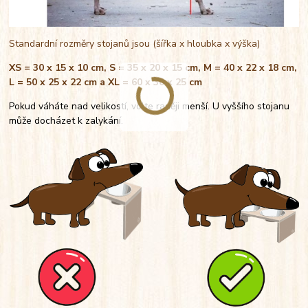
Standardní rozměry stojanů jsou (šířka x hloubka x výška)
XS = 30 x 15 x 10 cm, S = 35 x 20 x 15 cm, M = 40 x 22 x 18 cm,
L = 50 x 25 x 22 cm a XL = 60 x 30 x 25 cm
Pokud váháte nad velikostí, volte raději menší. U vyššího stojanu
může docházet k zalykání.