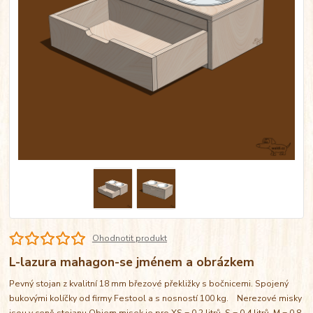
Ohodnotit produkt
L-lazura mahagon-se jménem a obrázkem
Pevný stojan z kvalitní 18 mm březové překližky s bočnicemi. Spojený
bukovými kolíčky od firmy Festool a s nosností 100 kg. Nerezové misky
jsou v ceně stojanu Objem misek je pro XS = 0,2 litrů, S = 0,4 litrů, M = 0,8