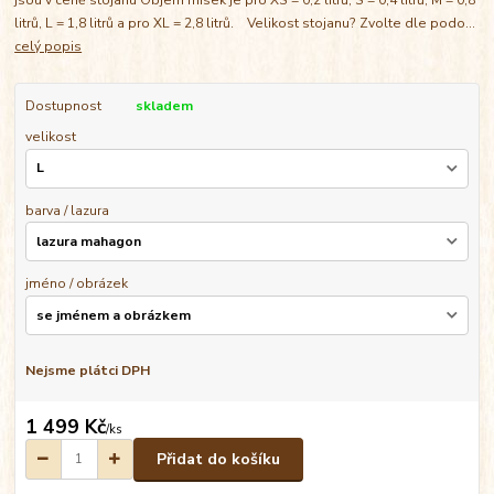
litrů, L = 1,8 litrů a pro XL = 2,8 litrů. Velikost stojanu? Zvolte dle podo...
celý popis
Dostupnost
skladem
velikost
barva / lazura
jméno / obrázek
Nejsme plátci DPH
1 499 Kč
/
ks
Přidat do košíku