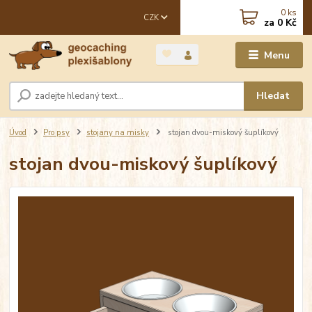
0
ks
CZK
za
0 Kč
Menu
Hledat
Úvod
Pro psy
stojany na misky
stojan dvou-miskový šuplíkový
stojan dvou-miskový šuplíkový