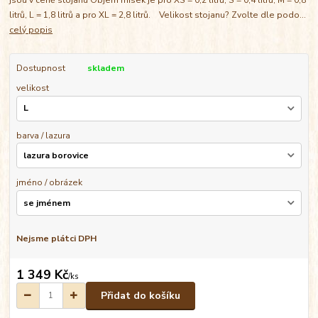
litrů, L = 1,8 litrů a pro XL = 2,8 litrů. Velikost stojanu? Zvolte dle podo...
celý popis
Dostupnost
skladem
velikost
barva / lazura
jméno / obrázek
Nejsme plátci DPH
1 349 Kč
/
ks
Přidat do košíku