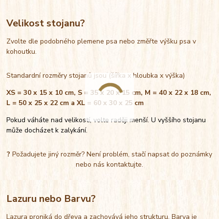
Velikost stojanu?
Zvolte dle podobného plemene psa nebo změřte výšku psa v
kohoutku.
Standardní rozměry stojanů jsou (šířka x hloubka x výška)
XS = 30 x 15 x 10 cm, S = 35 x 20 x 15 cm, M = 40 x 22 x 18 cm,
L = 50 x 25 x 22 cm a XL = 60 x 30 x 25 cm
Pokud váháte nad velikostí, volte raději menší. U vyššího stojanu
může docházet k zalykání.
?
Požadujete jiný rozměr? Není problém, stačí napsat do poznámky
nebo nás kontaktujte.
Lazuru nebo Barvu?
Lazura proniká do dřeva a zachovává jeho strukturu. Barva je