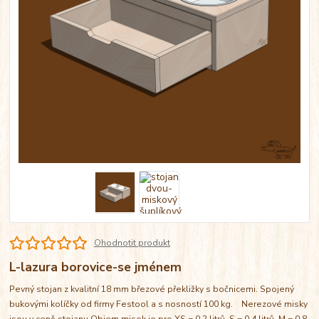
Ohodnotit produkt
L-lazura borovice-se jménem
Pevný stojan z kvalitní 18 mm březové překližky s bočnicemi. Spojený
bukovými kolíčky od firmy Festool a s nosností 100 kg. Nerezové misky
jsou v ceně stojanu Objem misek je pro XS = 0,2 litrů, S = 0,4 litrů, M = 0,8