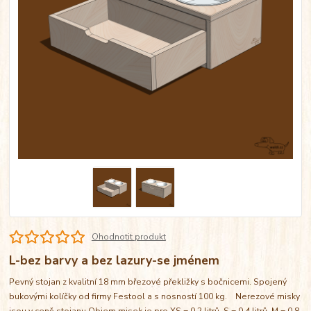
Ohodnotit produkt
L-bez barvy a bez lazury-se jménem
Pevný stojan z kvalitní 18 mm březové překližky s bočnicemi. Spojený
bukovými kolíčky od firmy Festool a s nosností 100 kg. Nerezové misky
jsou v ceně stojanu Objem misek je pro XS = 0,2 litrů, S = 0,4 litrů, M = 0,8