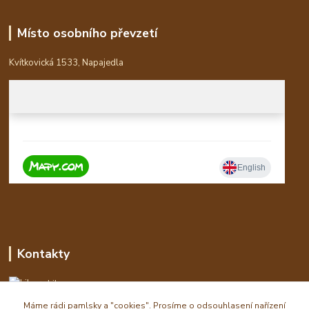
Místo osobního převzetí
Kvítkovická 1533, Napajedla
Kontakty
Libor
Máme rádi pamlsky a "cookies". Prosíme o odsouhlasení nařízení