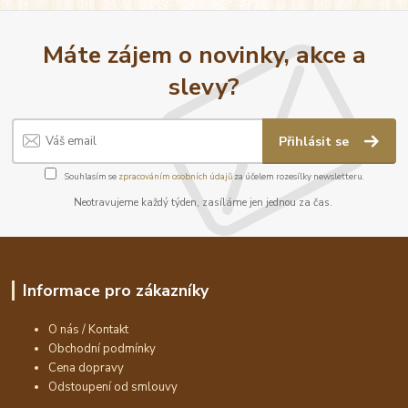
Máte zájem o novinky, akce a
slevy?
Přihlásit se
Souhlasím se
zpracováním osobních údajů
za účelem rozesílky newsletteru.
Neotravujeme každý týden, zasíláme jen jednou za čas.
Informace pro zákazníky
O nás / Kontakt
Obchodní podmínky
Cena dopravy
Odstoupení od smlouvy