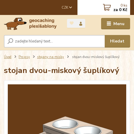
0
ks
CZK
za
0 Kč
Menu
Hledat
Úvod
Pro psy
stojany na misky
stojan dvou-miskový šuplíkový
stojan dvou-miskový šuplíkový