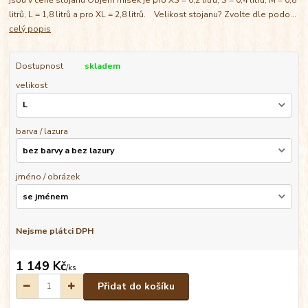
litrů, L = 1,8 litrů a pro XL = 2,8 litrů. Velikost stojanu? Zvolte dle podo...
celý popis
Dostupnost
skladem
velikost
barva / lazura
jméno / obrázek
Nejsme plátci DPH
1 149 Kč
/
ks
Přidat do košíku