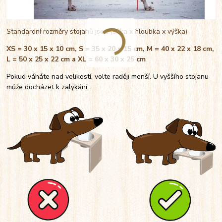
Standardní rozměry stojanů jsou (šířka x hloubka x výška)
XS = 30 x 15 x 10 cm, S = 35 x 20 x 15 cm, M = 40 x 22 x 18 cm,
L = 50 x 25 x 22 cm a XL = 60 x 30 x 25 cm
Pokud váháte nad velikostí, volte raději menší. U vyššího stojanu
může docházet k zalykání.