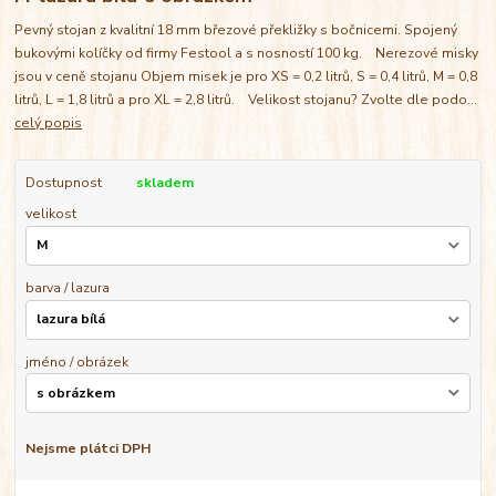
Pevný stojan z kvalitní 18 mm březové překližky s bočnicemi. Spojený
bukovými kolíčky od firmy Festool a s nosností 100 kg. Nerezové misky
jsou v ceně stojanu Objem misek je pro XS = 0,2 litrů, S = 0,4 litrů, M = 0,8
litrů, L = 1,8 litrů a pro XL = 2,8 litrů. Velikost stojanu? Zvolte dle podo...
celý popis
Dostupnost
skladem
velikost
barva / lazura
jméno / obrázek
Nejsme plátci DPH