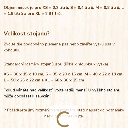
Objem misek je pro XS = 0,2 litrů, S = 0,4 litrů, M = 0,8 litrů, L
= 1,8 litrů a pro XL = 2,8 litrů.
Velikost stojanu?
Zvolte dle podobného plemene psa nebo změřte výšku psa v
kohoutku.
Standardní rozměry stojanů jsou (šířka x hloubka x výška)
XS = 30 x 15 x 10 cm, S = 35 x 20 x 15 cm, M = 40 x 22 x 18 cm,
L = 50 x 25 x 22 cm a XL = 60 x 30 x 25 cm
Pokud váháte nad velikostí, volte raději menší. U vyššího stojanu
může docházet k zalykání.
?
Požadujete jiný rozměr? Není problém, stačí napsat do poznámky
nebo nás kontaktujte.