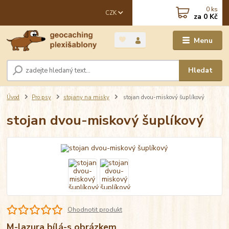
0
ks
CZK
za
0 Kč
Menu
Hledat
Úvod
Pro psy
stojany na misky
stojan dvou-miskový šuplíkový
stojan dvou-miskový šuplíkový
Ohodnotit produkt
M-lazura bílá-s obrázkem