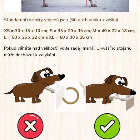
Standardní rozměry stojanů jsou (šířka x hloubka x výška)
XS = 30 x 15 x 10 cm, S = 35 x 20 x 15 cm, M = 40 x 22 x 18 cm,
L = 50 x 25 x 22 cm a XL = 60 x 30 x 25 cm
Pokud váháte nad velikostí, volte raději menší. U vyššího stojanu
může docházet k zalykání.