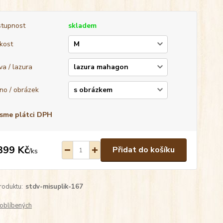
tupnost
skladem
ikost
va / lazura
no / obrázek
sme plátci DPH
399 Kč
Přidat do košíku
/
ks
roduktu:
stdv-misuplik-167
oblíbených