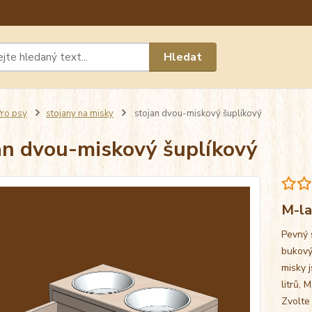
Máte 
Hledat
chat n
ro psy
stojany na misky
stojan dvou-miskový šuplíkový
an dvou-miskový šuplíkový
M-la
Pevný 
bukový
misky j
litrů, 
Zvolte