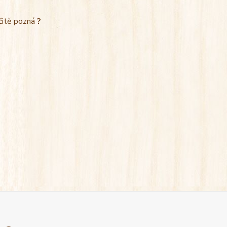
rčitě pozná
?