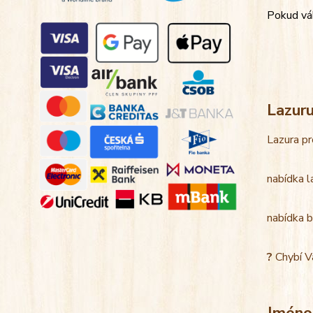
Pokud váh
Lazur
Lazura pr
nabídka l
nabídka b
?
Chybí V
Jméno