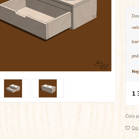
Dos
vel
bar
jmé
Nej
1 
Číslo p
Do 