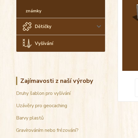
známky
Dětičky
Vyšívání
Zajímavosti z naší výroby
Druhy šablon pro vyšívání
Uzávěry pro geocaching
Barvy plastů
Gravírováním nebo frézování?