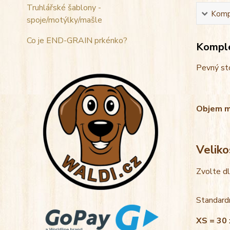
Truhlářské šablony -
Kompl
spoje/motýlky/mašle
Co je END-GRAIN prkénko?
Komple
Pevný sto
Objem mis
Veliko
Zvolte d
Standardn
XS = 30 