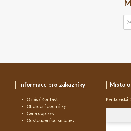
M
Informace pro zákazníky
Místo o
O nás / Kontakt
Kvítkovická 
Obchodní podmínky
Cena dopravy
Odstoupení od smlouvy