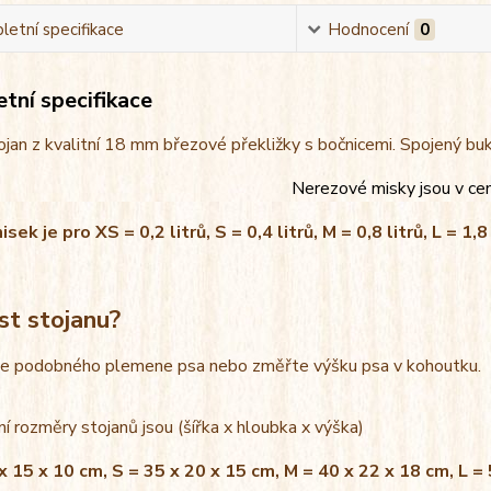
etní specifikace
Hodnocení
0
tní specifikace
jan z kvalitní 18 mm březové překližky s bočnicemi. Spojený bu
Nerezové misky jsou v ce
ek je pro XS = 0,2 litrů, S = 0,4 litrů, M = 0,8 litrů, L = 1,8 
st stojanu?
le podobného plemene psa nebo změřte výšku psa v kohoutku.
í rozměry stojanů jsou (šířka x hloubka x výška)
x 15 x 10 cm, S = 35 x 20 x 15 cm, M = 40 x 22 x 18 cm, L =