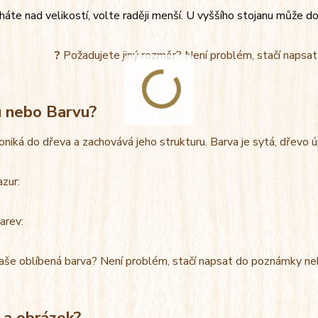
áte nad velikostí, volte raději menší. U vyššího stojanu může do
?
Požadujete jiný rozměr? Není problém, stačí napsa
u nebo Barvu?
oniká do dřeva a zachovává jeho strukturu. Barva je sytá, dřevo 
azur:
arev:
aše oblíbená barva? Není problém, stačí napsat do poznámky ne
 a obrázek?