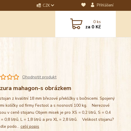
Přihlášení
CZK
dotaz? Napište nám na
0
ks
ebo email.
za
0 Kč
Ohodnotit produkt
zura mahagon-s obrázkem
stojan z kvalitní 18 mm březové překližky s bočnicemi. Spojený
mi kolíčky od firmy Festool a s nosností 100 kg. Nerezové
sou v ceně stojanu Objem misek je pro XS = 0,2 litrů, S = 0,4
M = 0,8 litrů, L = 1,8 litrů a pro XL = 2,8 litrů. Velikost stojanu?
 dle podo...
celý popis