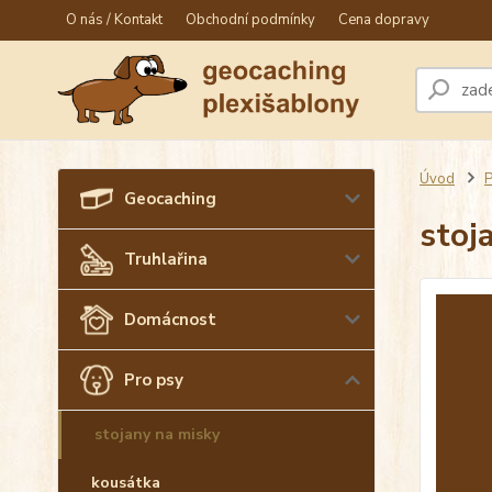
O nás / Kontakt
Obchodní podmínky
Cena dopravy
Úvod
P
Geocaching
stoj
Truhlařina
Domácnost
Pro psy
stojany na misky
kousátka