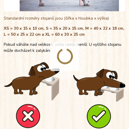
Standardní rozměry stojanů jsou (šířka x hloubka x výška)
XS = 30 x 15 x 10 cm, S = 35 x 20 x 15 cm, M = 40 x 22 x 18 cm,
L = 50 x 25 x 22 cm a XL = 60 x 30 x 25 cm
Pokud váháte nad velikostí, volte raději menší. U vyššího stojanu
může docházet k zalykání.