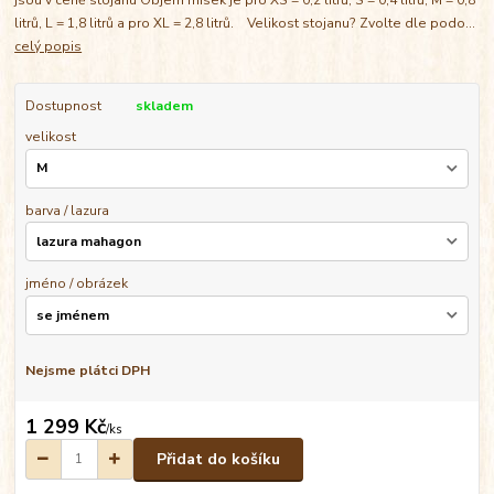
litrů, L = 1,8 litrů a pro XL = 2,8 litrů. Velikost stojanu? Zvolte dle podo...
celý popis
Dostupnost
skladem
velikost
barva / lazura
jméno / obrázek
Nejsme plátci DPH
1 299 Kč
/
ks
Přidat do košíku