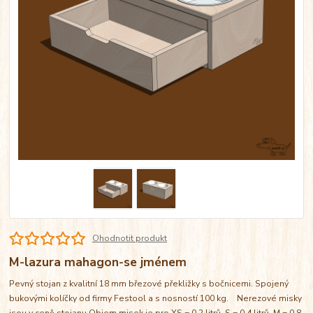
Ohodnotit produkt
M-lazura mahagon-se jménem
Pevný stojan z kvalitní 18 mm březové překližky s bočnicemi. Spojený
bukovými kolíčky od firmy Festool a s nosností 100 kg. Nerezové misky
jsou v ceně stojanu Objem misek je pro XS = 0,2 litrů, S = 0,4 litrů, M = 0,8