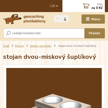
0
ks
CZK
za
0 Kč
Menu
Hledat
Úvod
Pro psy
stojany na misky
stojan dvou-miskový šuplíkový
stojan dvou-miskový šuplíkový