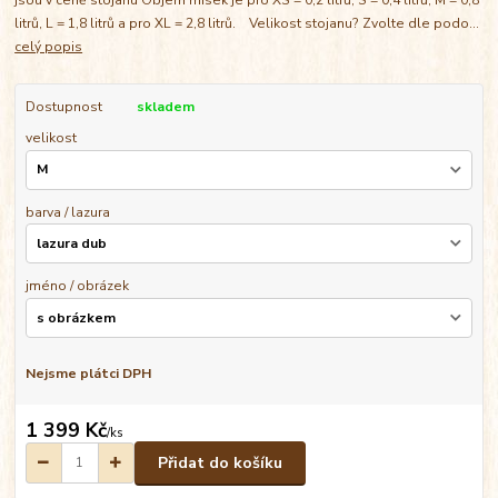
litrů, L = 1,8 litrů a pro XL = 2,8 litrů. Velikost stojanu? Zvolte dle podo...
celý popis
Dostupnost
skladem
velikost
barva / lazura
jméno / obrázek
Nejsme plátci DPH
1 399 Kč
/
ks
Přidat do košíku