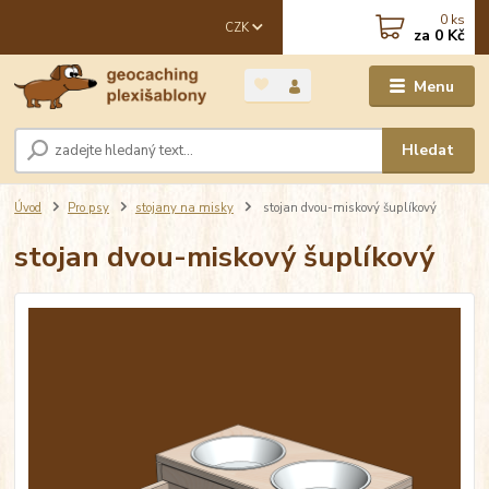
0
ks
CZK
za
0 Kč
Menu
Hledat
Úvod
Pro psy
stojany na misky
stojan dvou-miskový šuplíkový
stojan dvou-miskový šuplíkový