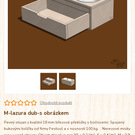
Ohodnotit produkt
M-lazura dub-s obrázkem
Pevný stojan z kvalitní 18 mm březové překližky s bočnicemi. Spojený
bukovými kolíčky od firmy Festool a s nosností 100 kg. Nerezové misky
jsou v ceně stojanu Objem misek je pro XS = 0,2 litrů, S = 0,4 litrů, M = 0,8