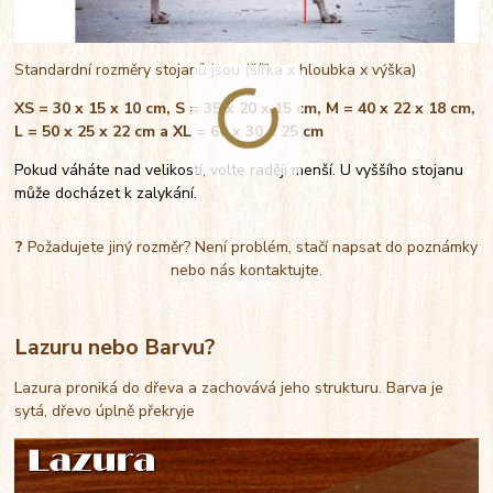
Standardní rozměry stojanů jsou (šířka x hloubka x výška)
XS = 30 x 15 x 10 cm, S = 35 x 20 x 15 cm, M = 40 x 22 x 18 cm,
L = 50 x 25 x 22 cm a XL = 60 x 30 x 25 cm
Pokud váháte nad velikostí, volte raději menší. U vyššího stojanu
může docházet k zalykání.
?
Požadujete jiný rozměr? Není problém, stačí napsat do poznámky
nebo nás kontaktujte.
Lazuru nebo Barvu?
Lazura proniká do dřeva a zachovává jeho strukturu. Barva je
sytá, dřevo úplně překryje