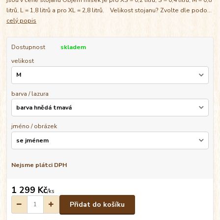
litrů, L = 1,8 litrů a pro XL = 2,8 litrů. Velikost stojanu? Zvolte dle podo...
celý popis
Dostupnost
skladem
velikost
barva / lazura
jméno / obrázek
Nejsme plátci DPH
1 299 Kč
/
ks
Přidat do košíku