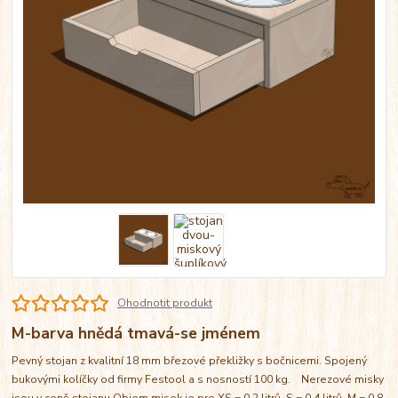
Ohodnotit produkt
M-barva hnědá tmavá-se jménem
Pevný stojan z kvalitní 18 mm březové překližky s bočnicemi. Spojený
bukovými kolíčky od firmy Festool a s nosností 100 kg. Nerezové misky
jsou v ceně stojanu Objem misek je pro XS = 0,2 litrů, S = 0,4 litrů, M = 0,8