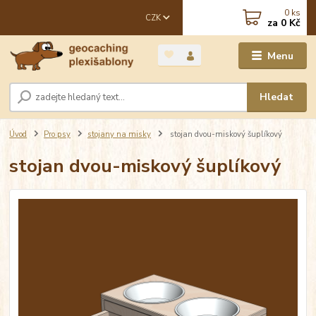
0
ks
CZK
za
0 Kč
Menu
Hledat
Úvod
Pro psy
stojany na misky
stojan dvou-miskový šuplíkový
stojan dvou-miskový šuplíkový