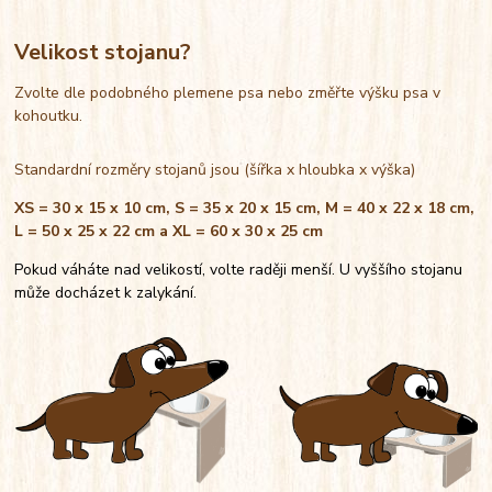
Velikost stojanu?
Zvolte dle podobného plemene psa nebo změřte výšku psa v
kohoutku.
Standardní rozměry stojanů jsou (šířka x hloubka x výška)
XS = 30 x 15 x 10 cm, S = 35 x 20 x 15 cm, M = 40 x 22 x 18 cm,
L = 50 x 25 x 22 cm a XL = 60 x 30 x 25 cm
Pokud váháte nad velikostí, volte raději menší. U vyššího stojanu
může docházet k zalykání.