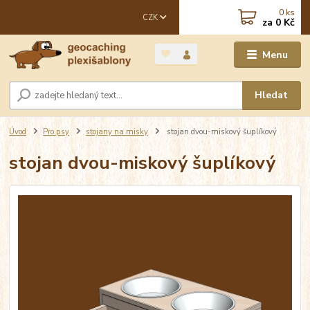
0
ks
CZK
za
0 Kč
Menu
Hledat
Úvod
Pro psy
stojany na misky
stojan dvou-miskový šuplíkový
stojan dvou-miskový šuplíkový