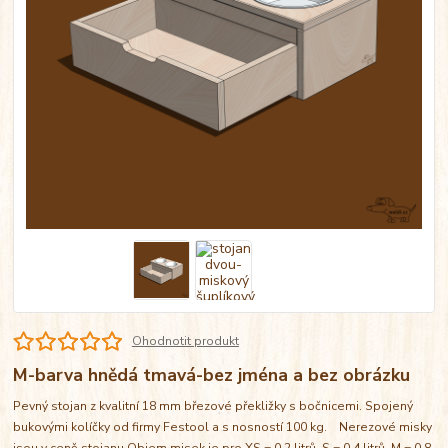
Ohodnotit produkt
M-barva hnědá tmavá-bez jména a bez obrázku
Pevný stojan z kvalitní 18 mm březové překližky s bočnicemi. Spojený
bukovými kolíčky od firmy Festool a s nosností 100 kg. Nerezové misky
jsou v ceně stojanu Objem misek je pro XS = 0,2 litrů, S = 0,4 litrů, M = 0,8