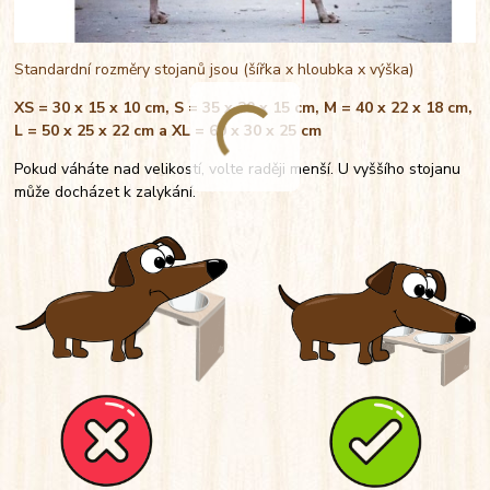
Standardní rozměry stojanů jsou (šířka x hloubka x výška)
XS = 30 x 15 x 10 cm, S = 35 x 20 x 15 cm, M = 40 x 22 x 18 cm,
L = 50 x 25 x 22 cm a XL = 60 x 30 x 25 cm
Pokud váháte nad velikostí, volte raději menší. U vyššího stojanu
může docházet k zalykání.