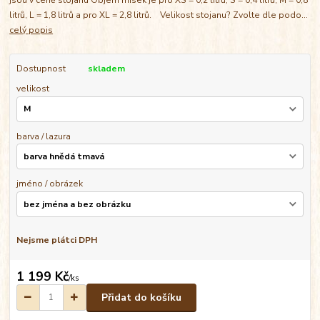
litrů, L = 1,8 litrů a pro XL = 2,8 litrů. Velikost stojanu? Zvolte dle podo...
celý popis
Dostupnost
skladem
velikost
barva / lazura
jméno / obrázek
Nejsme plátci DPH
1 199 Kč
/
ks
Přidat do košíku