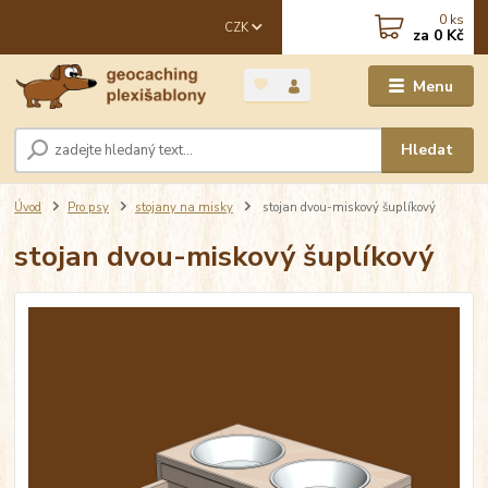
0
ks
CZK
za
0 Kč
Menu
Hledat
Úvod
Pro psy
stojany na misky
stojan dvou-miskový šuplíkový
stojan dvou-miskový šuplíkový