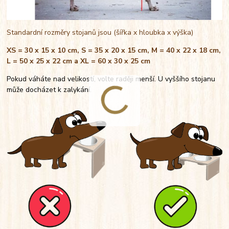
Standardní rozměry stojanů jsou (šířka x hloubka x výška)
XS = 30 x 15 x 10 cm, S = 35 x 20 x 15 cm, M = 40 x 22 x 18 cm,
L = 50 x 25 x 22 cm a XL = 60 x 30 x 25 cm
Pokud váháte nad velikostí, volte raději menší. U vyššího stojanu
může docházet k zalykání.