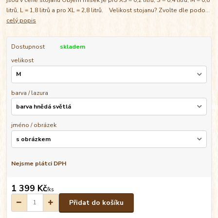
litrů, L = 1,8 litrů a pro XL = 2,8 litrů. Velikost stojanu? Zvolte dle podo...
celý popis
Dostupnost
skladem
velikost
barva / lazura
jméno / obrázek
Nejsme plátci DPH
1 399 Kč
/
ks
Přidat do košíku