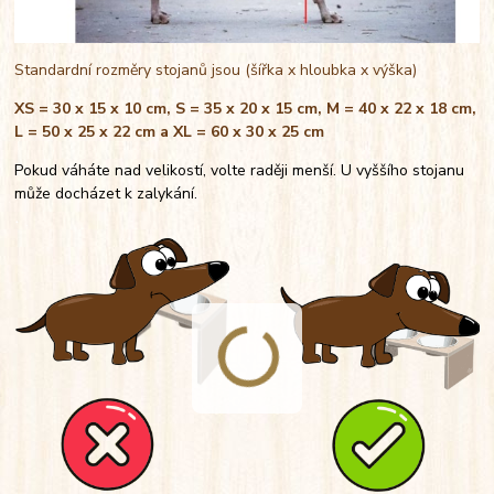
Standardní rozměry stojanů jsou (šířka x hloubka x výška)
XS = 30 x 15 x 10 cm, S = 35 x 20 x 15 cm, M = 40 x 22 x 18 cm,
L = 50 x 25 x 22 cm a XL = 60 x 30 x 25 cm
Pokud váháte nad velikostí, volte raději menší. U vyššího stojanu
může docházet k zalykání.