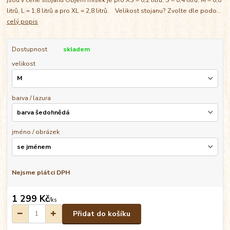
litrů, L = 1,8 litrů a pro XL = 2,8 litrů. Velikost stojanu? Zvolte dle podo...
celý popis
Dostupnost
skladem
velikost
barva / lazura
jméno / obrázek
Nejsme plátci DPH
1 299 Kč
/
ks
Přidat do košíku