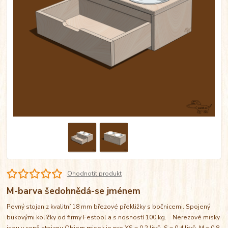
Ohodnotit produkt
M-barva šedohnědá-se jménem
Pevný stojan z kvalitní 18 mm březové překližky s bočnicemi. Spojený
bukovými kolíčky od firmy Festool a s nosností 100 kg. Nerezové misky
jsou v ceně stojanu Objem misek je pro XS = 0,2 litrů, S = 0,4 litrů, M = 0,8