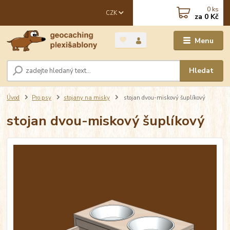
0
ks
CZK
za
0 Kč
Menu
Hledat
Úvod
Pro psy
stojany na misky
stojan dvou-miskový šuplíkový
stojan dvou-miskový šuplíkový