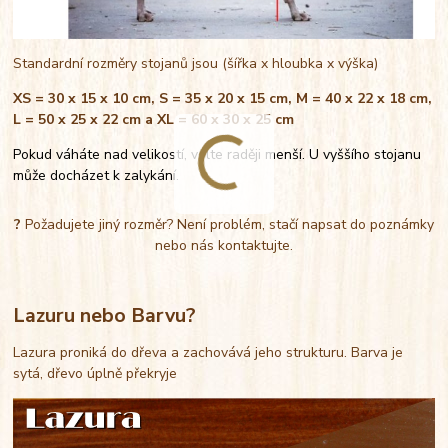
Standardní rozměry stojanů jsou (šířka x hloubka x výška)
XS = 30 x 15 x 10 cm, S = 35 x 20 x 15 cm, M = 40 x 22 x 18 cm,
L = 50 x 25 x 22 cm a XL = 60 x 30 x 25 cm
Pokud váháte nad velikostí, volte raději menší. U vyššího stojanu
může docházet k zalykání.
?
Požadujete jiný rozměr? Není problém, stačí napsat do poznámky
nebo nás kontaktujte.
Lazuru nebo Barvu?
Lazura proniká do dřeva a zachovává jeho strukturu. Barva je
sytá, dřevo úplně překryje