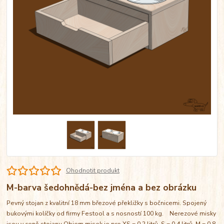
Ohodnotit produkt
M-barva šedohnědá-bez jména a bez obrázku
Pevný stojan z kvalitní 18 mm březové překližky s bočnicemi. Spojený
bukovými kolíčky od firmy Festool a s nosností 100 kg. Nerezové misky
jsou v ceně stojanu Objem misek je pro XS = 0,2 litrů, S = 0,4 litrů, M = 0,8