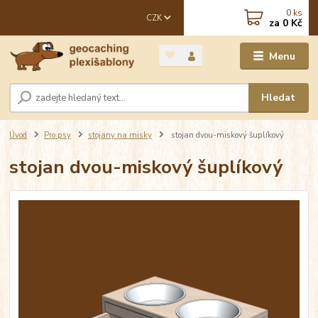
0
ks
CZK
za
0 Kč
Menu
Hledat
Úvod
Pro psy
stojany na misky
stojan dvou-miskový šuplíkový
stojan dvou-miskový šuplíkový