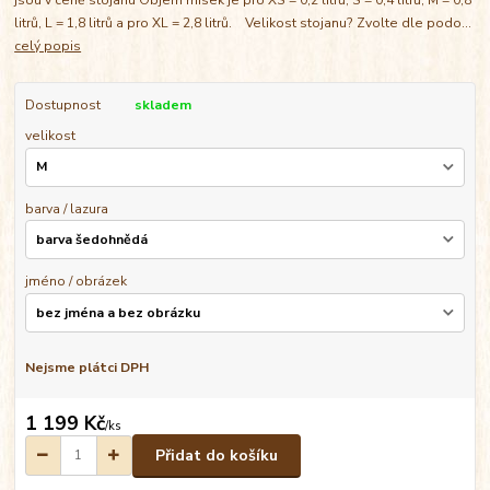
litrů, L = 1,8 litrů a pro XL = 2,8 litrů. Velikost stojanu? Zvolte dle podo...
celý popis
Dostupnost
skladem
velikost
barva / lazura
jméno / obrázek
Nejsme plátci DPH
1 199 Kč
/
ks
Přidat do košíku