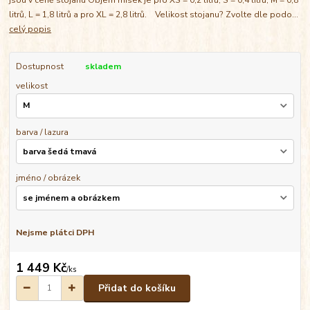
litrů, L = 1,8 litrů a pro XL = 2,8 litrů. Velikost stojanu? Zvolte dle podo...
celý popis
Dostupnost
skladem
velikost
barva / lazura
jméno / obrázek
Nejsme plátci DPH
1 449 Kč
/
ks
Přidat do košíku