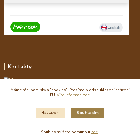
Kontakty
Libor
Máme rádi pamlsky a "cookies". Prosíme o odsouhlasení nařízení
eshop(zavináč)waldi.cz
EU.
Více informací zde
Souhlasím
Nastavení
Souhlas můžete odmítnout
zde
.
Vytvořeno na
Eshop-rychle.cz