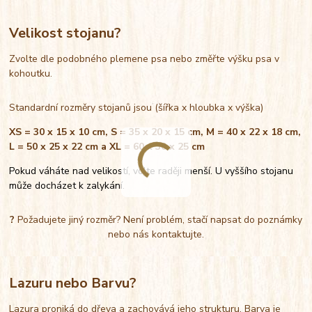
Velikost stojanu?
Zvolte dle podobného plemene psa nebo změřte výšku psa v
kohoutku.
Standardní rozměry stojanů jsou (šířka x hloubka x výška)
XS = 30 x 15 x 10 cm, S = 35 x 20 x 15 cm, M = 40 x 22 x 18 cm,
L = 50 x 25 x 22 cm a XL = 60 x 30 x 25 cm
Pokud váháte nad velikostí, volte raději menší. U vyššího stojanu
může docházet k zalykání.
?
Požadujete jiný rozměr? Není problém, stačí napsat do poznámky
nebo nás kontaktujte.
Lazuru nebo Barvu?
Lazura proniká do dřeva a zachovává jeho strukturu. Barva je