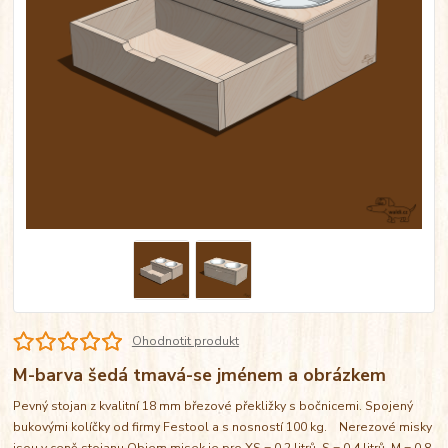
Ohodnotit produkt
M-barva šedá tmavá-se jménem a obrázkem
Pevný stojan z kvalitní 18 mm březové překližky s bočnicemi. Spojený
bukovými kolíčky od firmy Festool a s nosností 100 kg. Nerezové misky
jsou v ceně stojanu Objem misek je pro XS = 0,2 litrů, S = 0,4 litrů, M = 0,8