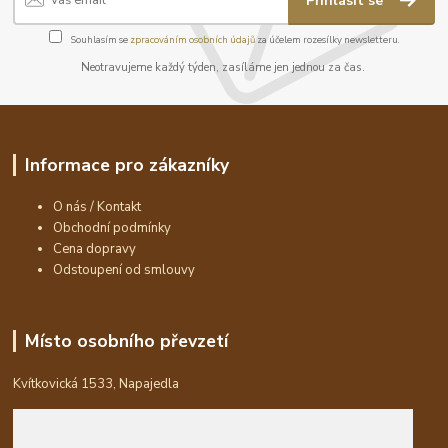
Přihlásit se
Souhlasím se
zpracováním osobních údajů
za účelem rozesílky newsletteru.
Neotravujeme každý týden, zasíláme jen jednou za čas.
Informace pro zákazníky
O nás / Kontakt
Obchodní podmínky
Cena dopravy
Odstoupení od smlouvy
Místo osobního převzetí
Kvítkovická 1533, Napajedla