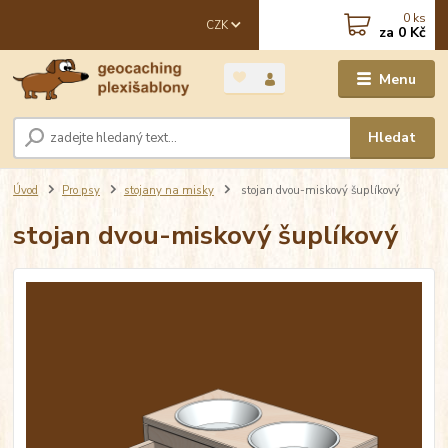
0
ks
CZK
za
0 Kč
Menu
Hledat
Úvod
Pro psy
stojany na misky
stojan dvou-miskový šuplíkový
stojan dvou-miskový šuplíkový