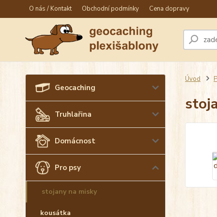
O nás / Kontakt
Obchodní podmínky
Cena dopravy
Úvod
P
Geocaching
stoj
Truhlařina
Domácnost
Pro psy
stojany na misky
kousátka