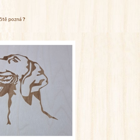
rčitě pozná
?