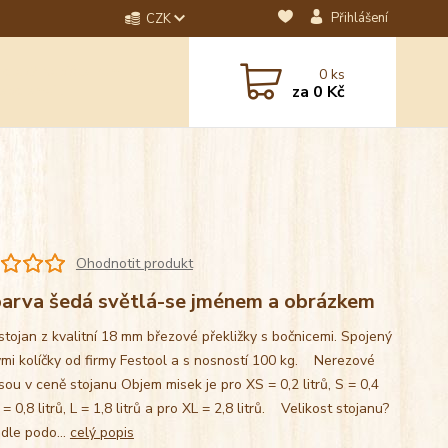
Přihlášení
CZK
dotaz? Napište nám na
0
ks
ebo email.
za
0 Kč
Ohodnotit produkt
arva šedá světlá-se jménem a obrázkem
stojan z kvalitní 18 mm březové překližky s bočnicemi. Spojený
mi kolíčky od firmy Festool a s nosností 100 kg. Nerezové
sou v ceně stojanu Objem misek je pro XS = 0,2 litrů, S = 0,4
M = 0,8 litrů, L = 1,8 litrů a pro XL = 2,8 litrů. Velikost stojanu?
 dle podo...
celý popis