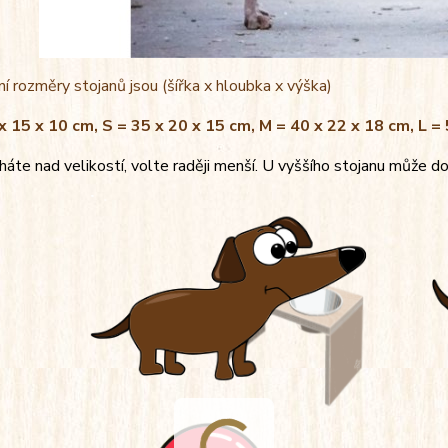
í rozměry stojanů jsou (šířka x hloubka x výška)
x 15 x 10 cm, S = 35 x 20 x 15 cm, M = 40 x 22 x 18 cm, L =
áte nad velikostí, volte raději menší. U vyššího stojanu může do