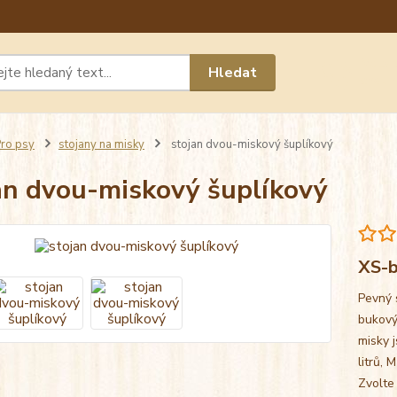
Máte 
Hledat
chat n
ro psy
stojany na misky
stojan dvou-miskový šuplíkový
an dvou-miskový šuplíkový
XS-b
Pevný 
bukový
misky j
litrů, 
Zvolte