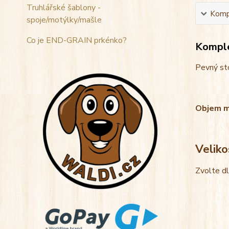
Truhlářské šablony -
Kompl
spoje/motýlky/mašle
Co je END-GRAIN prkénko?
Komple
Pevný sto
Objem mis
Veliko
Zvolte d