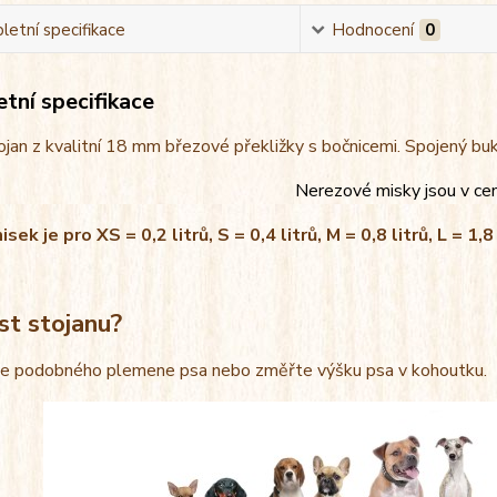
etní specifikace
Hodnocení
0
tní specifikace
jan z kvalitní 18 mm březové překližky s bočnicemi. Spojený bu
Nerezové misky jsou v ce
ek je pro XS = 0,2 litrů, S = 0,4 litrů, M = 0,8 litrů, L = 1,8 
st stojanu?
le podobného plemene psa nebo změřte výšku psa v kohoutku.