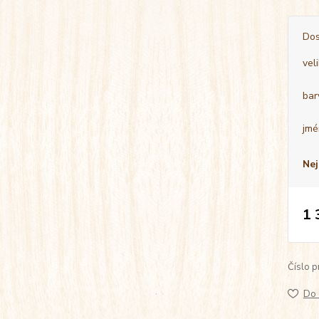
Dos
vel
bar
jmé
Nej
1 
Číslo p
Do 