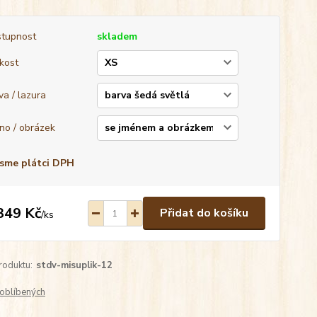
tupnost
skladem
ikost
va / lazura
no / obrázek
sme plátci DPH
349 Kč
Přidat do košíku
/
ks
roduktu:
stdv-misuplik-12
oblíbených