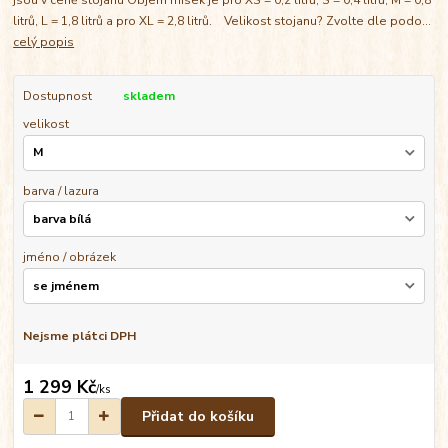
litrů, L = 1,8 litrů a pro XL = 2,8 litrů. Velikost stojanu? Zvolte dle podo...
celý popis
Dostupnost
skladem
velikost
barva / lazura
jméno / obrázek
Nejsme plátci DPH
1 299 Kč
/
ks
Přidat do košíku