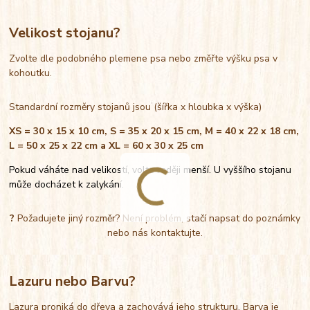
Velikost stojanu?
Zvolte dle podobného plemene psa nebo změřte výšku psa v
kohoutku.
Standardní rozměry stojanů jsou (šířka x hloubka x výška)
XS = 30 x 15 x 10 cm, S = 35 x 20 x 15 cm, M = 40 x 22 x 18 cm,
L = 50 x 25 x 22 cm a XL = 60 x 30 x 25 cm
Pokud váháte nad velikostí, volte raději menší. U vyššího stojanu
může docházet k zalykání.
?
Požadujete jiný rozměr? Není problém, stačí napsat do poznámky
nebo nás kontaktujte.
Lazuru nebo Barvu?
Lazura proniká do dřeva a zachovává jeho strukturu. Barva je