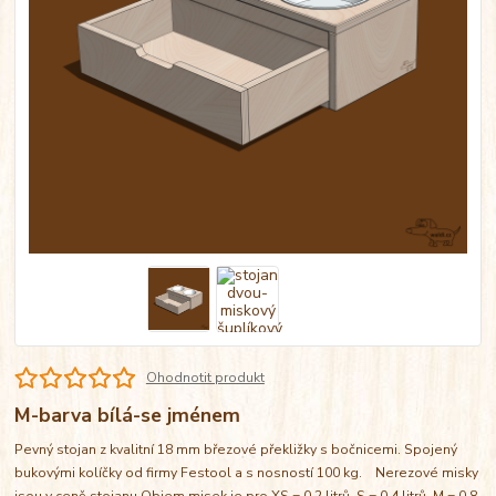
Ohodnotit produkt
M-barva bílá-se jménem
Pevný stojan z kvalitní 18 mm březové překližky s bočnicemi. Spojený
bukovými kolíčky od firmy Festool a s nosností 100 kg. Nerezové misky
jsou v ceně stojanu Objem misek je pro XS = 0,2 litrů, S = 0,4 litrů, M = 0,8