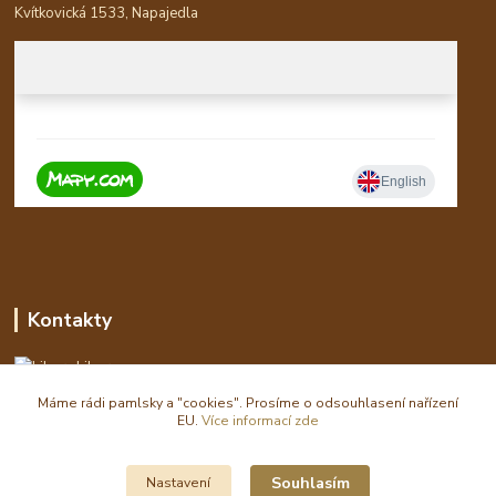
Kvítkovická 1533, Napajedla
Kontakty
Libor
Máme rádi pamlsky a "cookies". Prosíme o odsouhlasení nařízení
eshop(zavináč)waldi.cz
EU.
Více informací zde
Souhlasím
Nastavení