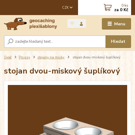
0
ks
CZK
za
0 Kč
Menu
Hledat
Úvod
Pro psy
stojany na misky
stojan dvou-miskový šuplíkový
stojan dvou-miskový šuplíkový