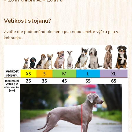
= 1,8 litrů a pro XL = 2,8 litrů.
Velikost stojanu?
Zvolte dle podobného plemene psa nebo změřte výšku psa v
kohoutku.