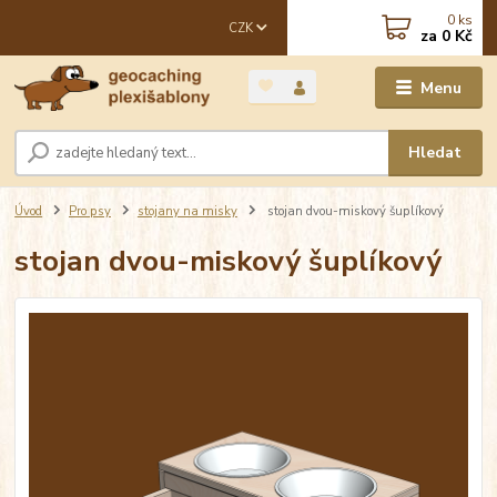
0
ks
CZK
za
0 Kč
Menu
Hledat
Úvod
Pro psy
stojany na misky
stojan dvou-miskový šuplíkový
stojan dvou-miskový šuplíkový