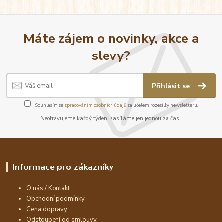
Máte zájem o novinky, akce a
slevy?
Přihlásit se
Souhlasím se
zpracováním osobních údajů
za účelem rozesílky newsletteru.
Neotravujeme každý týden, zasíláme jen jednou za čas.
Informace pro zákazníky
O nás / Kontakt
Obchodní podmínky
Cena dopravy
Odstoupení od smlouvy