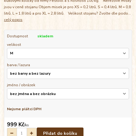
bukovými kolíčky od firmy Festool a s nosností 100 kg. Nerezové misky
jsou v ceně stojanu Objem misek je pro XS = 0,2 litrů, S = 0,4 litrů, M = 0,8
litrů, L = 1,8 litrů a pro XL = 2,8 litrů. Velikost stojanu? Zvolte dle podo...
celý popis
Dostupnost
skladem
velikost
barva / lazura
jméno / obrázek
Nejsme plátci DPH
999 Kč
/
ks
Přidat do košíku