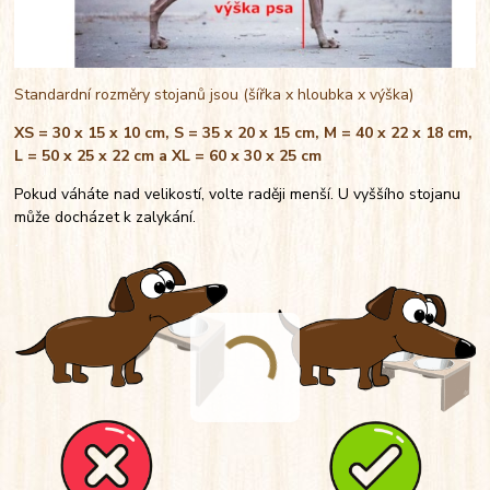
Standardní rozměry stojanů jsou (šířka x hloubka x výška)
XS = 30 x 15 x 10 cm, S = 35 x 20 x 15 cm, M = 40 x 22 x 18 cm,
L = 50 x 25 x 22 cm a XL = 60 x 30 x 25 cm
Pokud váháte nad velikostí, volte raději menší. U vyššího stojanu
může docházet k zalykání.