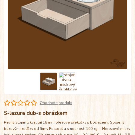
Ohodnotit produkt
S-lazura dub-s obrázkem
Pevný stojan z kvalitní 18 mm březové překližky s bočnicemi. Spojený
bukovými kolíčky od firmy Festool a s nosností 100 kg. Nerezové misky
jsou v ceně stojanu Objem misek je pro XS = 0,2 litrů, S = 0,4 litrů, M = 0,8