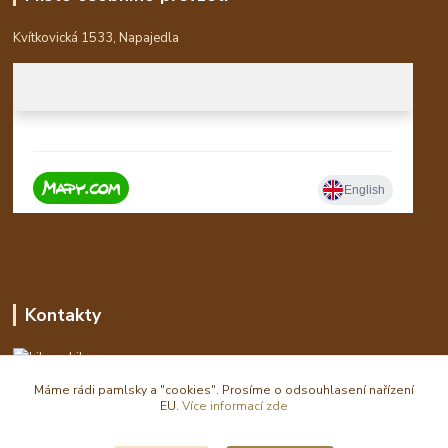
Kvítkovická 1533, Napajedla
Kontakty
Libor
Máme rádi pamlsky a "cookies". Prosíme o odsouhlasení nařízení
eshop(zavináč)waldi.cz
EU.
Více informací zde