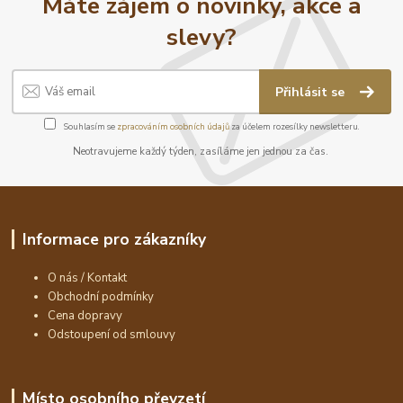
Máte zájem o novinky, akce a
slevy?
Přihlásit se
Souhlasím se
zpracováním osobních údajů
za účelem rozesílky newsletteru.
Neotravujeme každý týden, zasíláme jen jednou za čas.
Informace pro zákazníky
O nás / Kontakt
Obchodní podmínky
Cena dopravy
Odstoupení od smlouvy
Místo osobního převzetí