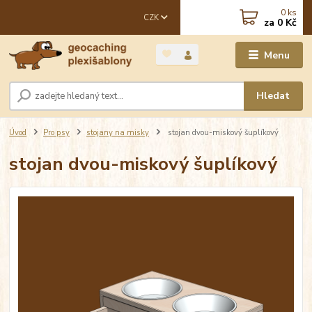
0
ks
CZK
za
0 Kč
Menu
Hledat
Úvod
Pro psy
stojany na misky
stojan dvou-miskový šuplíkový
stojan dvou-miskový šuplíkový