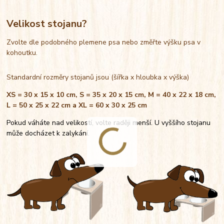
Velikost stojanu?
Zvolte dle podobného plemene psa nebo změřte výšku psa v
kohoutku.
Standardní rozměry stojanů jsou (šířka x hloubka x výška)
XS = 30 x 15 x 10 cm, S = 35 x 20 x 15 cm, M = 40 x 22 x 18 cm,
L = 50 x 25 x 22 cm a XL = 60 x 30 x 25 cm
Pokud váháte nad velikostí, volte raději menší. U vyššího stojanu
může docházet k zalykání.