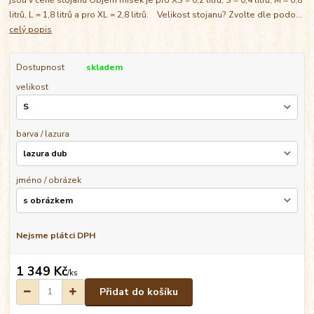
litrů, L = 1,8 litrů a pro XL = 2,8 litrů. Velikost stojanu? Zvolte dle podo...
celý popis
Dostupnost
skladem
velikost
barva / lazura
jméno / obrázek
Nejsme plátci DPH
1 349 Kč
/
ks
Přidat do košíku