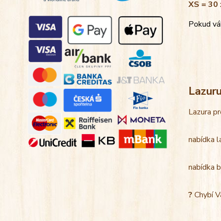
XS = 30 
Pokud váh
Lazur
Lazura pr
nabídka l
nabídka b
?
Chybí V