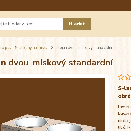
Máte 
Hledat
chat n
ro psy
stojany na misky
stojan dvou-miskový standardní
an dvou-miskový standardní
S-la
obr
Pevný 
bukový
misky j
litrů, 