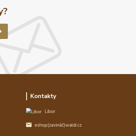
y?
Kontakty
Libor
eshop(zavináč)waldi.cz