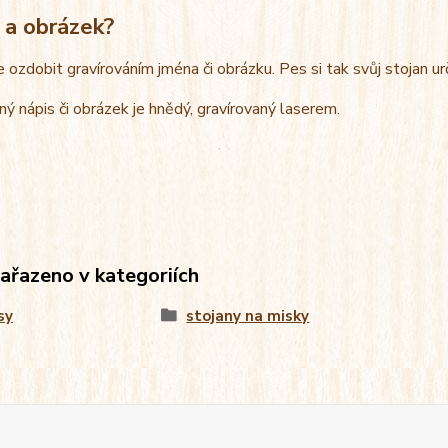
 a obrázek?
e ozdobit gravírováním jména či obrázku. Pes si tak svůj stojan u
ný nápis či obrázek je hnědý, gravírovaný laserem.
zařazeno v kategoriích
sy
stojany na misky