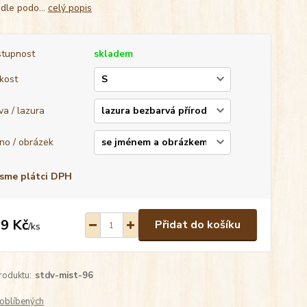
 dle podo...
celý popis
tupnost
skladem
ikost
va / lazura
no / obrázek
sme plátci DPH
9 Kč
Přidat do košíku
/
ks
roduktu:
stdv-mist-96
oblíbených