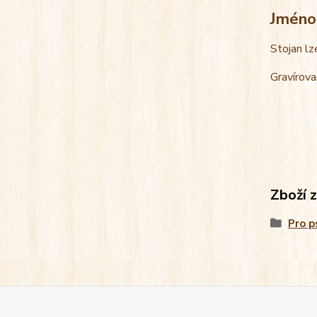
Jméno
Stojan lz
Gravírova
Zboží 
Pro p