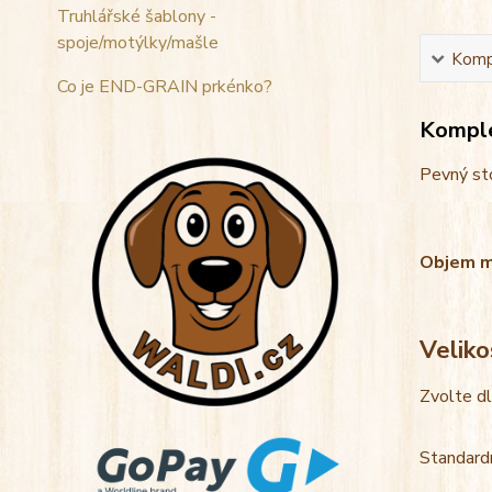
Truhlářské šablony -
spoje/motýlky/mašle
Kompl
Co je END-GRAIN prkénko?
Komple
Pevný sto
Objem mis
Veliko
Zvolte d
Standardn