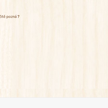
rčitě pozná
?