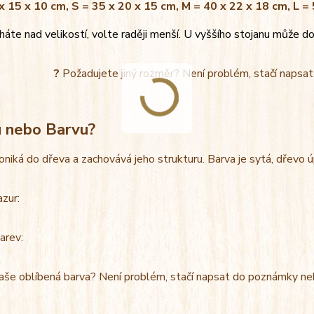
x 15 x 10 cm, S = 35 x 20 x 15 cm, M = 40 x 22 x 18 cm, L =
áte nad velikostí, volte raději menší. U vyššího stojanu může do
?
Požadujete jiný rozměr? Není problém, stačí napsa
u nebo Barvu?
oniká do dřeva a zachovává jeho strukturu. Barva je sytá, dřevo 
azur:
arev:
aše oblíbená barva? Není problém, stačí napsat do poznámky ne