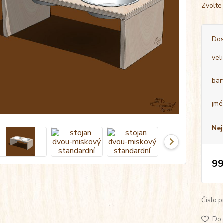
Zvolte
Dos
vel
bar
jmé
Nej
99
Číslo p
Do 