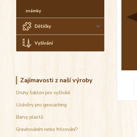
známky
Dětičky
Vyšívání
Zajímavosti z naší výroby
Druhy šablon pro vyšívání
Uzávěry pro geocaching
Barvy plastů
Gravírováním nebo frézování?