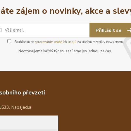
áte zájem o novinky, akce a slev
Přihlásit se
Souhlasím se
zpracováním osobních údajů
za účelem rozesílky newsletteru.
Neotravujeme každý týden, zasíláme jen jednou za čas.
sobního převzetí
1533, Napajedla