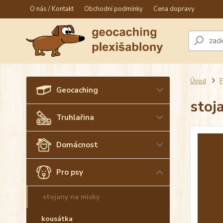
O nás / Kontakt
Obchodní podmínky
Cena dopravy
Úvod
P
Geocaching
stoj
Truhlařina
Domácnost
Pro psy
stojany na misky
kousátka