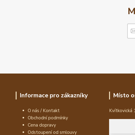
M
Informace pro zákazníky
Místo o
O nás / Kontakt
Kvítkovická 
Obchodní podmínky
Cena dopravy
Odstoupení od smlouvy