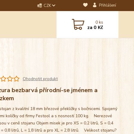
Přihlášení
CZK
dotaz? Napište nám na
0
ks
ebo email.
za
0 Kč
Ohodnotit produkt
zura bezbarvá přírodní-se jménem a
ázkem
stojan z kvalitní 18 mm březové překližky s bočnicemi. Spojený
mi kolíčky od firmy Festool a s nosností 100 kg. Nerezové
sou v ceně stojanu Objem misek je pro XS = 0,2 litrů, S = 0,4
M = 0,8 litrů, L = 1,8 litrů a pro XL = 2,8 litrů. Velikost stojanu?