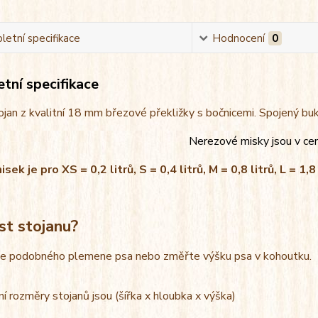
etní specifikace
Hodnocení
0
tní specifikace
jan z kvalitní 18 mm březové překližky s bočnicemi. Spojený bu
Nerezové misky jsou v ce
ek je pro XS = 0,2 litrů, S = 0,4 litrů, M = 0,8 litrů, L = 1,8 
st stojanu?
le podobného plemene psa nebo změřte výšku psa v kohoutku.
í rozměry stojanů jsou (šířka x hloubka x výška)