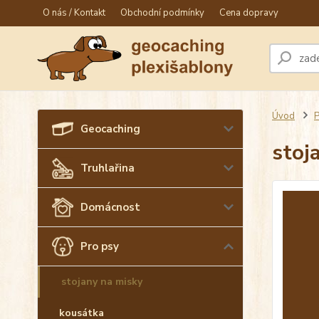
O nás / Kontakt
Obchodní podmínky
Cena dopravy
Úvod
P
Geocaching
stoj
Truhlařina
Domácnost
Pro psy
stojany na misky
kousátka