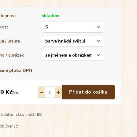
tupnost
skladem
ikost
va / lazura
no / obrázek
sme plátci DPH
9 Kč
Přidat do košíku
/
ks
roduktu:
stdv-mist-88
oblíbených