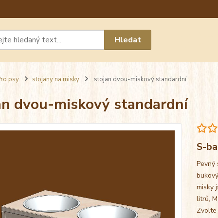
Máte 
Hledat
chat n
ro psy
stojany na misky
stojan dvou-miskový standardní
an dvou-miskový standardní
S-ba
Pevný 
bukový
misky j
litrů, 
Zvolte