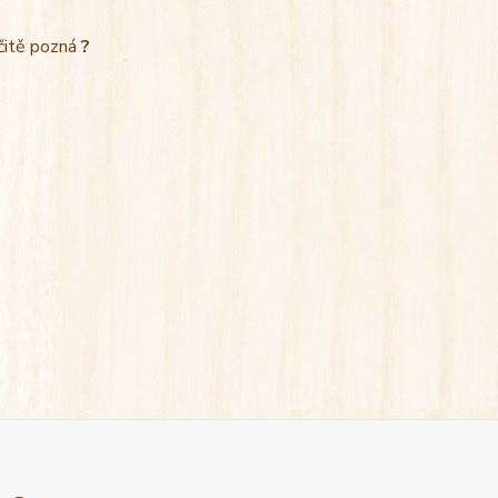
rčitě pozná
?