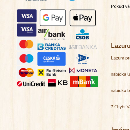
Pokud váh
Lazur
Lazura pr
nabídka l
nabídka b
?
Chybí V
Jméno