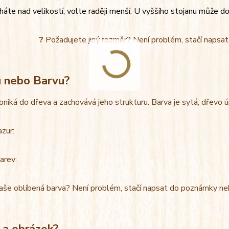
áte nad velikostí, volte raději menší. U vyššího stojanu může do
?
Požadujete jiný rozměr? Není problém, stačí napsa
u nebo Barvu?
oniká do dřeva a zachovává jeho strukturu. Barva je sytá, dřevo 
azur:
arev:
aše oblíbená barva? Není problém, stačí napsat do poznámky ne
 a obrázek?