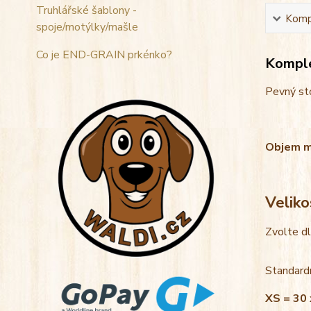
Truhlářské šablony -
Kompl
spoje/motýlky/mašle
Co je END-GRAIN prkénko?
Komple
Pevný sto
Objem mis
Veliko
Zvolte d
Standardn
XS = 30 