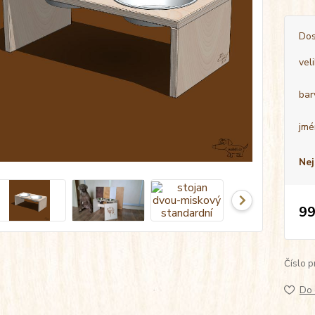
Dos
vel
bar
jmé
Nej
99
Číslo p
Do 