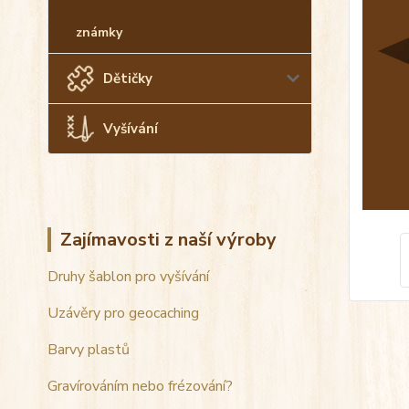
známky
Dětičky
Vyšívání
Zajímavosti z naší výroby
Druhy šablon pro vyšívání
Uzávěry pro geocaching
Barvy plastů
Gravírováním nebo frézování?