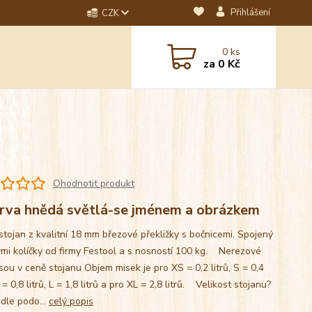
Přihlášení
CZK
dotaz? Napište nám na
0
ks
ebo email.
za
0 Kč
Ohodnotit produkt
rva hnědá světlá-se jménem a obrázkem
stojan z kvalitní 18 mm březové překližky s bočnicemi. Spojený
mi kolíčky od firmy Festool a s nosností 100 kg. Nerezové
sou v ceně stojanu Objem misek je pro XS = 0,2 litrů, S = 0,4
M = 0,8 litrů, L = 1,8 litrů a pro XL = 2,8 litrů. Velikost stojanu?
 dle podo...
celý popis