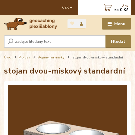
0
ks
CZK
za
0 Kč
Menu
Hledat
Úvod
Pro psy
stojany na misky
stojan dvou-miskový standardní
stojan dvou-miskový standardní