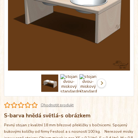
Ohodnotit produkt
S-barva hnědá světlá-s obrázkem
Pevný stojan z kvalitní 18 mm březové překližky s bočnicemi. Spojený
bukovými kolíčky od firmy Festool a s nosností 100 kg. Nerezové misky
jsou v ceně stojanu Objem misek je pro XS = 0,2 litrů, S = 0,4 litrů, M = 0,8