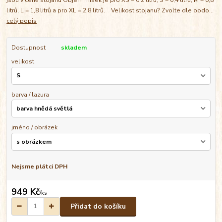
litrů, L = 1,8 litrů a pro XL = 2,8 litrů. Velikost stojanu? Zvolte dle podo...
celý popis
Dostupnost
skladem
velikost
barva / lazura
jméno / obrázek
Nejsme plátci DPH
949 Kč
/
ks
Přidat do košíku