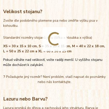
Velikost stojanu?
Zvolte dle podobného plemene psa nebo změřte výšku psa v
kohoutku.
Standardní rozměry stojanů jsou (šířka x hloubka x výška)
XS = 30 x 15 x 10 cm, S = 35 x 20 x 15 cm, M = 40 x 22 x 18 cm,
L = 50 x 25 x 22 cm a XL = 60 x 30 x 25 cm
Pokud váháte nad velikostí, volte raději menší. U vyššího stojanu
může docházet k zalykání.
?
Požadujete jiný rozměr? Není problém, stačí napsat do poznámky
nebo nás kontaktujte.
Lazuru nebo Barvu?
Lazura proniká do dřeva a zachovává jeho strukturu. Barva je