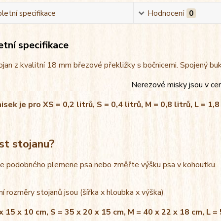
etní specifikace
Hodnocení
0
tní specifikace
jan z kvalitní 18 mm březové překližky s bočnicemi. Spojený bu
Nerezové misky jsou v ce
ek je pro XS = 0,2 litrů, S = 0,4 litrů, M = 0,8 litrů, L = 1,8 
st stojanu?
le podobného plemene psa nebo změřte výšku psa v kohoutku.
í rozměry stojanů jsou (šířka x hloubka x výška)
x 15 x 10 cm, S = 35 x 20 x 15 cm, M = 40 x 22 x 18 cm, L =