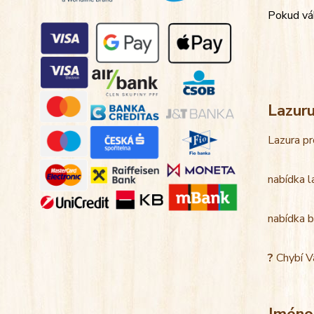
Pokud váh
Lazur
Lazura pr
nabídka l
nabídka b
?
Chybí V
Jméno