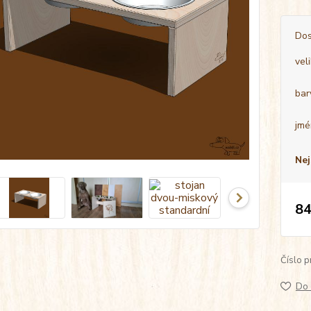
Dos
vel
bar
jmé
Nej
84
Číslo p
Do 