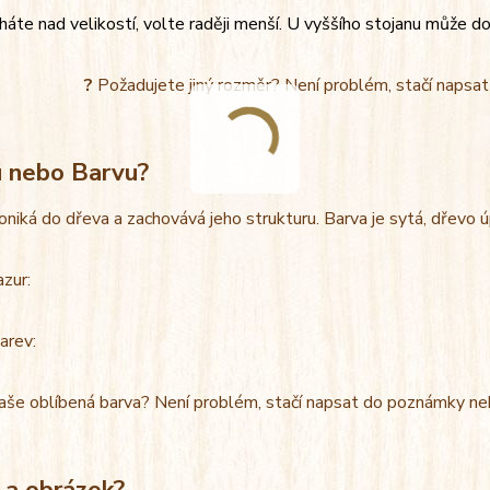
áte nad velikostí, volte raději menší. U vyššího stojanu může do
?
Požadujete jiný rozměr? Není problém, stačí napsa
u nebo Barvu?
oniká do dřeva a zachovává jeho strukturu. Barva je sytá, dřevo 
azur:
arev:
aše oblíbená barva? Není problém, stačí napsat do poznámky ne
 a obrázek?