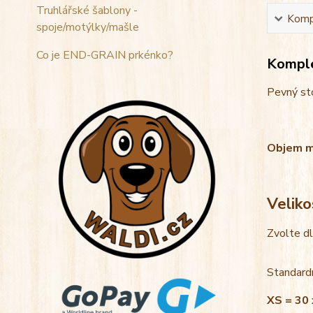
Truhlářské šablony -
Kompl
spoje/motýlky/mašle
Co je END-GRAIN prkénko?
Komple
Pevný sto
Objem mis
Veliko
Zvolte d
Standardn
XS = 30 