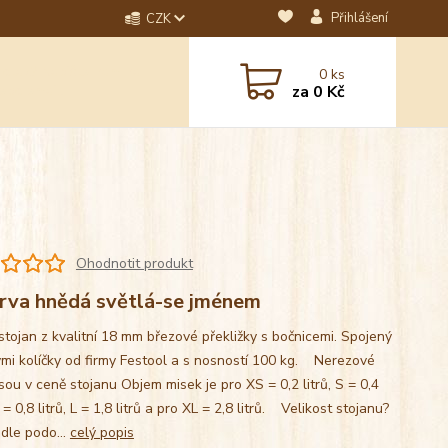
Přihlášení
CZK
dotaz? Napište nám na
0
ks
ebo email.
za
0 Kč
Ohodnotit produkt
rva hnědá světlá-se jménem
stojan z kvalitní 18 mm březové překližky s bočnicemi. Spojený
mi kolíčky od firmy Festool a s nosností 100 kg. Nerezové
sou v ceně stojanu Objem misek je pro XS = 0,2 litrů, S = 0,4
M = 0,8 litrů, L = 1,8 litrů a pro XL = 2,8 litrů. Velikost stojanu?
 dle podo...
celý popis