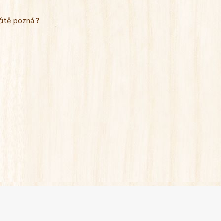
rčitě pozná
?