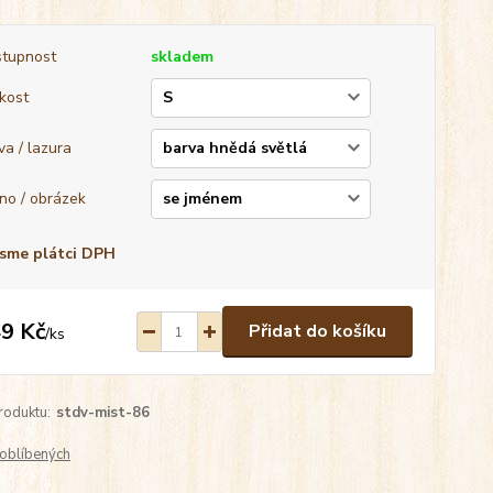
tupnost
skladem
ikost
va / lazura
no / obrázek
sme plátci DPH
9 Kč
Přidat do košíku
/
ks
roduktu:
stdv-mist-86
oblíbených