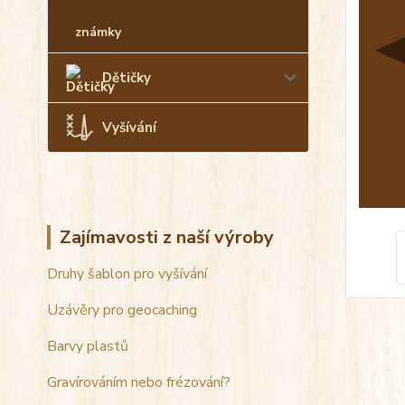
známky
Dětičky
Vyšívání
Zajímavosti z naší výroby
Druhy šablon pro vyšívání
Uzávěry pro geocaching
Barvy plastů
Gravírováním nebo frézování?