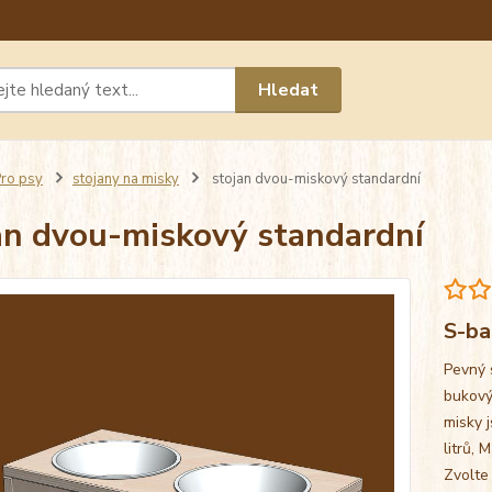
Máte 
Hledat
chat n
ro psy
stojany na misky
stojan dvou-miskový standardní
an dvou-miskový standardní
S-ba
Pevný 
bukový
misky j
litrů, 
Zvolte