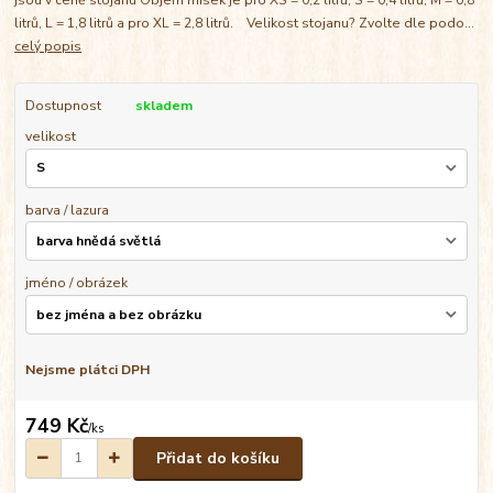
litrů, L = 1,8 litrů a pro XL = 2,8 litrů. Velikost stojanu? Zvolte dle podo...
celý popis
Dostupnost
skladem
velikost
barva / lazura
jméno / obrázek
Nejsme plátci DPH
749 Kč
/
ks
Přidat do košíku