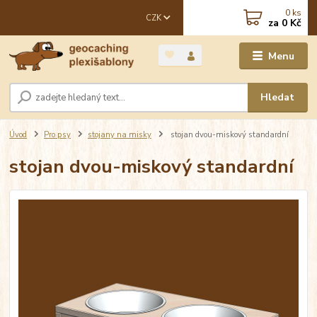
0
ks
CZK
za
0 Kč
Menu
Hledat
Úvod
Pro psy
stojany na misky
stojan dvou-miskový standardní
stojan dvou-miskový standardní