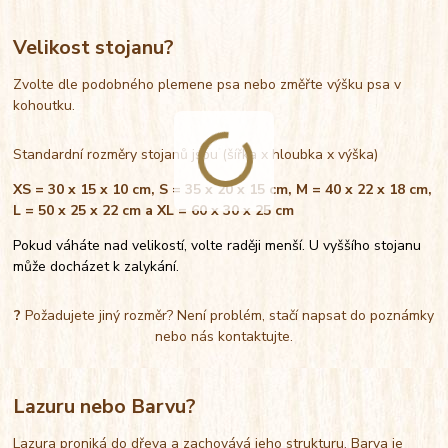
Velikost stojanu?
Zvolte dle podobného plemene psa nebo změřte výšku psa v
kohoutku.
Standardní rozměry stojanů jsou (šířka x hloubka x výška)
XS = 30 x 15 x 10 cm, S = 35 x 20 x 15 cm, M = 40 x 22 x 18 cm,
L = 50 x 25 x 22 cm a XL = 60 x 30 x 25 cm
Pokud váháte nad velikostí, volte raději menší. U vyššího stojanu
může docházet k zalykání.
?
Požadujete jiný rozměr? Není problém, stačí napsat do poznámky
nebo nás kontaktujte.
Lazuru nebo Barvu?
Lazura proniká do dřeva a zachovává jeho strukturu. Barva je