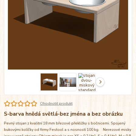
Ohodnotit produkt
S-barva hnědá světlá-bez jména a bez obrázku
Pevný stojan z kvalitní 18 mm březové překližky s bočnicemi. Spojený
bukovými kolíčky od firmy Festool a s nosností 100 kg. Nerezové misky
jsou v ceně stojanu Objem misek je pro XS = 0,2 litrů, S = 0,4 litrů, M = 0,8