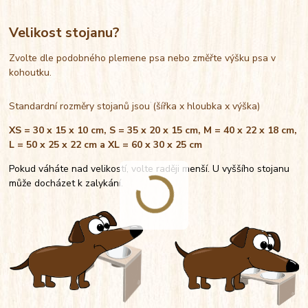
Velikost stojanu?
Zvolte dle podobného plemene psa nebo změřte výšku psa v
kohoutku.
Standardní rozměry stojanů jsou (šířka x hloubka x výška)
XS = 30 x 15 x 10 cm, S = 35 x 20 x 15 cm, M = 40 x 22 x 18 cm,
L = 50 x 25 x 22 cm a XL = 60 x 30 x 25 cm
Pokud váháte nad velikostí, volte raději menší. U vyššího stojanu
může docházet k zalykání.