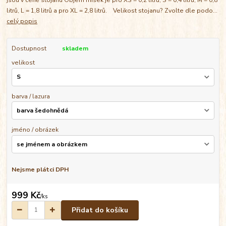
litrů, L = 1,8 litrů a pro XL = 2,8 litrů. Velikost stojanu? Zvolte dle podo...
celý popis
Dostupnost
skladem
velikost
barva / lazura
jméno / obrázek
Nejsme plátci DPH
999 Kč
/
ks
Přidat do košíku