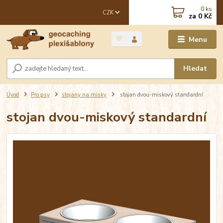
0
ks
CZK
za
0 Kč
Menu
Hledat
Úvod
Pro psy
stojany na misky
stojan dvou-miskový standardní
stojan dvou-miskový standardní