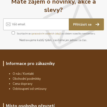
Máte zájem o novinky, akce a
slevy?
Přihlásit se
Souhlasím se
zpracováním osobních údajů
za účelem rozesílky newsletteru.
Neotravujeme každý týden, zasíláme jen jednou za čas.
Informace pro zákazníky
O nás / Kontakt
Obchodní podmínky
Cena dopravy
Odstoupení od smlouvy
Místo osobního převzetí