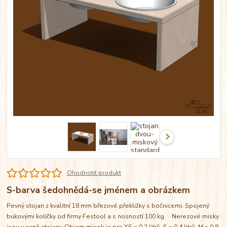
Ohodnotit produkt
S-barva šedohnědá-se jménem a obrázkem
Pevný stojan z kvalitní 18 mm březové překližky s bočnicemi. Spojený
bukovými kolíčky od firmy Festool a s nosností 100 kg. Nerezové misky
jsou v ceně stojanu Objem misek je pro XS = 0,2 litrů, S = 0,4 litrů, M = 0,8