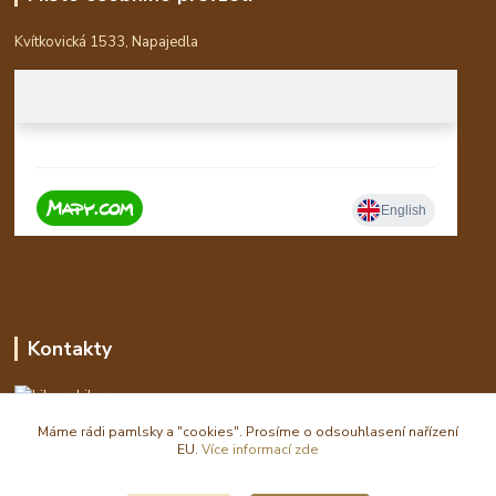
Kvítkovická 1533, Napajedla
Kontakty
Libor
Máme rádi pamlsky a "cookies". Prosíme o odsouhlasení nařízení
eshop(zavináč)waldi.cz
EU.
Více informací zde