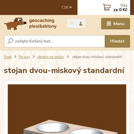
0
ks
CZK
za
0 Kč
Menu
Hledat
Úvod
Pro psy
stojany na misky
stojan dvou-miskový standardní
stojan dvou-miskový standardní