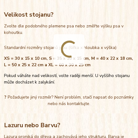
Velikost stojanu?
Zvolte dle podobného plemene psa nebo změřte výšku psa v
kohoutku.
Standardní rozměry stojanů jsou (šířka x hloubka x výška)
XS = 30 x 15 x 10 cm, S = 35 x 20 x 15 cm, M = 40 x 22 x 18 cm,
L = 50 x 25 x 22 cm a XL = 60 x 30 x 25 cm
Pokud váháte nad velikostí, volte raději menší. U vyššího stojanu
může docházet k zalykání.
?
Požadujete jiný rozměr? Není problém, stačí napsat do poznámky
nebo nás kontaktujte.
Lazuru nebo Barvu?
Lazura proniká do dřeva a zachovává jeho strukturu. Barva je