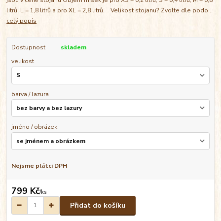
litrů, L = 1,8 litrů a pro XL = 2,8 litrů. Velikost stojanu? Zvolte dle podo...
celý popis
Dostupnost
skladem
velikost
barva / lazura
jméno / obrázek
Nejsme plátci DPH
799 Kč
/
ks
Přidat do košíku