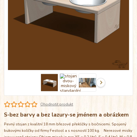
Ohodnotit produkt
S-bez barvy a bez lazury-se jménem a obrázkem
Pevný stojan z kvalitní 18 mm březové překližky s bočnicemi. Spojený
bukovými kolíčky od firmy Festool a s nosností 100 kg. Nerezové misky
jsou v ceně stojanu Objem misek je pro XS = 0,2 litrů, S = 0,4 litrů, M = 0,8