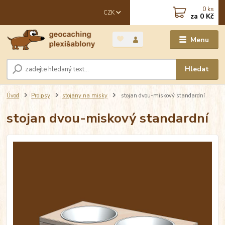
0
ks
CZK
za
0 Kč
Menu
Hledat
Úvod
Pro psy
stojany na misky
stojan dvou-miskový standardní
stojan dvou-miskový standardní