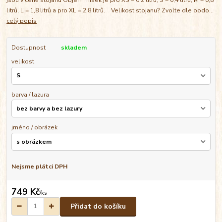
litrů, L = 1,8 litrů a pro XL = 2,8 litrů. Velikost stojanu? Zvolte dle podo...
celý popis
Dostupnost
skladem
velikost
barva / lazura
jméno / obrázek
Nejsme plátci DPH
749 Kč
/
ks
Přidat do košíku