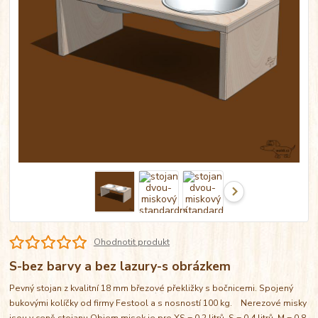
Ohodnotit produkt
S-bez barvy a bez lazury-s obrázkem
Pevný stojan z kvalitní 18 mm březové překližky s bočnicemi. Spojený
bukovými kolíčky od firmy Festool a s nosností 100 kg. Nerezové misky
jsou v ceně stojanu Objem misek je pro XS = 0,2 litrů, S = 0,4 litrů, M = 0,8