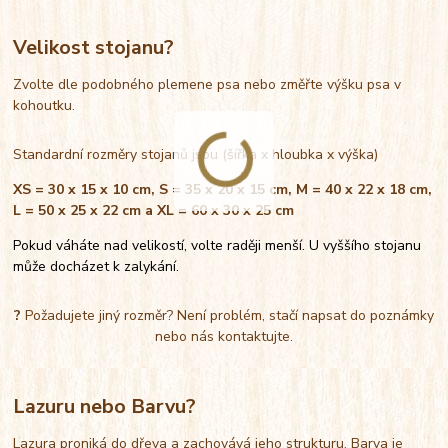
Velikost stojanu?
Zvolte dle podobného plemene psa nebo změřte výšku psa v
kohoutku.
Standardní rozměry stojanů jsou (šířka x hloubka x výška)
XS = 30 x 15 x 10 cm, S = 35 x 20 x 15 cm, M = 40 x 22 x 18 cm,
L = 50 x 25 x 22 cm a XL = 60 x 30 x 25 cm
Pokud váháte nad velikostí, volte raději menší. U vyššího stojanu
může docházet k zalykání.
?
Požadujete jiný rozměr? Není problém, stačí napsat do poznámky
nebo nás kontaktujte.
Lazuru nebo Barvu?
Lazura proniká do dřeva a zachovává jeho strukturu. Barva je