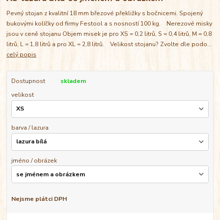
Pevný stojan z kvalitní 18 mm březové překližky s bočnicemi. Spojený
bukovými kolíčky od firmy Festool a s nosností 100 kg. Nerezové misky
jsou v ceně stojanu Objem misek je pro XS = 0,2 litrů, S = 0,4 litrů, M = 0,8
litrů, L = 1,8 litrů a pro XL = 2,8 litrů. Velikost stojanu? Zvolte dle podo...
celý popis
Dostupnost
skladem
velikost
barva / lazura
jméno / obrázek
Nejsme plátci DPH