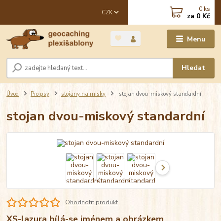
0
ks
CZK
za
0 Kč
Menu
Hledat
Úvod
Pro psy
stojany na misky
stojan dvou-miskový standardní
stojan dvou-miskový standardní
Ohodnotit produkt
XS-lazura bílá-se jménem a obrázkem