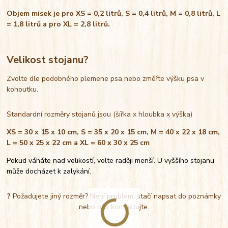
Objem misek je pro XS = 0,2 litrů, S = 0,4 litrů, M = 0,8 litrů, L
= 1,8 litrů a pro XL = 2,8 litrů.
Velikost stojanu?
Zvolte dle podobného plemene psa nebo změřte výšku psa v
kohoutku.
Standardní rozměry stojanů jsou (šířka x hloubka x výška)
XS = 30 x 15 x 10 cm, S = 35 x 20 x 15 cm, M = 40 x 22 x 18 cm,
L = 50 x 25 x 22 cm a XL = 60 x 30 x 25 cm
Pokud váháte nad velikostí, volte raději menší. U vyššího stojanu
může docházet k zalykání.
?
Požadujete jiný rozměr? Není problém, stačí napsat do poznámky
nebo nás kontaktujte.