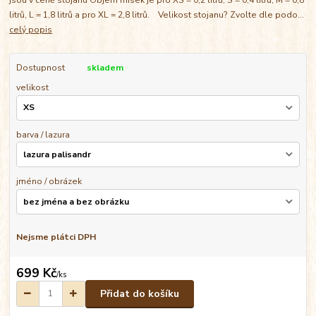
litrů, L = 1,8 litrů a pro XL = 2,8 litrů. Velikost stojanu? Zvolte dle podo...
celý popis
Dostupnost
skladem
velikost
barva / lazura
jméno / obrázek
Nejsme plátci DPH
699 Kč
/
ks
Přidat do košíku