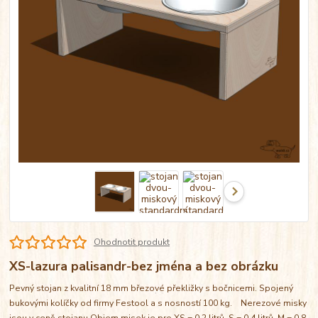
Ohodnotit produkt
XS-lazura palisandr-bez jména a bez obrázku
Pevný stojan z kvalitní 18 mm březové překližky s bočnicemi. Spojený
bukovými kolíčky od firmy Festool a s nosností 100 kg. Nerezové misky
jsou v ceně stojanu Objem misek je pro XS = 0,2 litrů, S = 0,4 litrů, M = 0,8