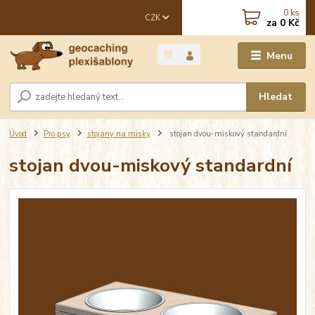
0
ks
CZK
za
0 Kč
Menu
Hledat
Úvod
Pro psy
stojany na misky
stojan dvou-miskový standardní
stojan dvou-miskový standardní