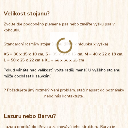
Velikost stojanu?
Zvolte dle podobného plemene psa nebo změřte výšku psa v
kohoutku.
Standardní rozměry stojanů jsou (šířka x hloubka x výška)
XS = 30 x 15 x 10 cm, S = 35 x 20 x 15 cm, M = 40 x 22 x 18 cm,
L = 50 x 25 x 22 cm a XL = 60 x 30 x 25 cm
Pokud váháte nad velikostí, volte raději menší. U vyššího stojanu
může docházet k zalykání.
?
Požadujete jiný rozměr? Není problém, stačí napsat do poznámky
nebo nás kontaktujte.
Lazuru nebo Barvu?
Lazura proniká do dřeva a zachovává jeho strukturu. Barva je