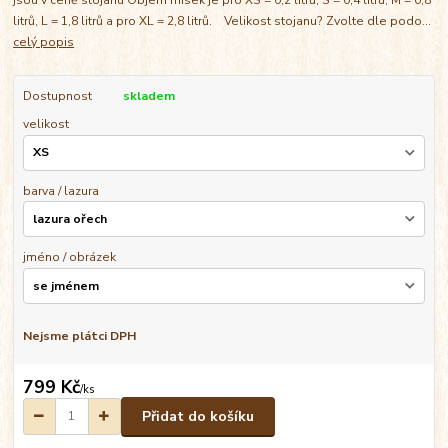
litrů, L = 1,8 litrů a pro XL = 2,8 litrů. Velikost stojanu? Zvolte dle podo...
celý popis
Dostupnost
skladem
velikost
barva / lazura
jméno / obrázek
Nejsme plátci DPH
799 Kč
/
ks
Přidat do košíku