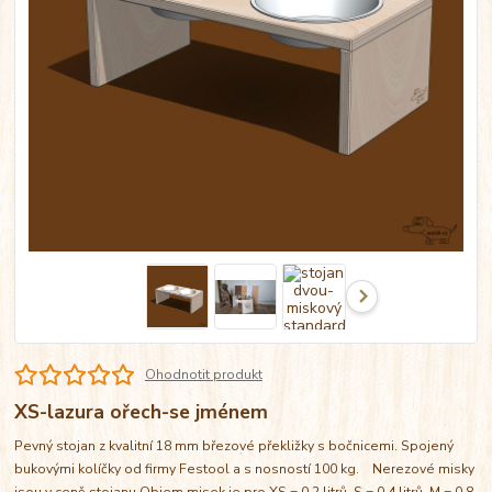
Ohodnotit produkt
XS-lazura ořech-se jménem
Pevný stojan z kvalitní 18 mm březové překližky s bočnicemi. Spojený
bukovými kolíčky od firmy Festool a s nosností 100 kg. Nerezové misky
jsou v ceně stojanu Objem misek je pro XS = 0,2 litrů, S = 0,4 litrů, M = 0,8