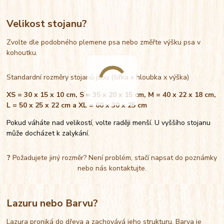
Velikost stojanu?
Zvolte dle podobného plemene psa nebo změřte výšku psa v
kohoutku.
Standardní rozměry stojanů jsou (šířka x hloubka x výška)
XS = 30 x 15 x 10 cm, S = 35 x 20 x 15 cm, M = 40 x 22 x 18 cm,
L = 50 x 25 x 22 cm a XL = 60 x 30 x 25 cm
Pokud váháte nad velikostí, volte raději menší. U vyššího stojanu
může docházet k zalykání.
?
Požadujete jiný rozměr? Není problém, stačí napsat do poznámky
nebo nás kontaktujte.
Lazuru nebo Barvu?
Lazura proniká do dřeva a zachovává jeho strukturu. Barva je