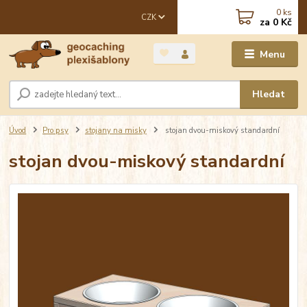
0
ks
CZK
za
0 Kč
Menu
Hledat
Úvod
Pro psy
stojany na misky
stojan dvou-miskový standardní
stojan dvou-miskový standardní