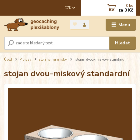
0
ks
CZK
za
0 Kč
Menu
Hledat
Úvod
Pro psy
stojany na misky
stojan dvou-miskový standardní
stojan dvou-miskový standardní