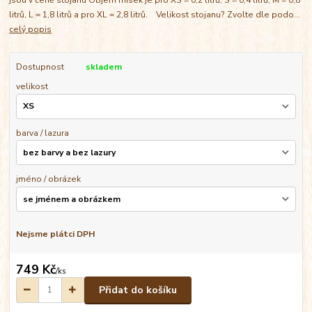
litrů, L = 1,8 litrů a pro XL = 2,8 litrů. Velikost stojanu? Zvolte dle podo...
celý popis
Dostupnost
skladem
velikost
barva / lazura
jméno / obrázek
Nejsme plátci DPH
749 Kč
/
ks
Přidat do košíku