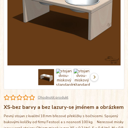
Ohodnotit produkt
XS-bez barvy a bez lazury-se jménem a obrázkem
Pevný stojan z kvalitní 18 mm březové překližky s bočnicemi. Spojený
bukovými kolíčky od firmy Festool a s nosností 100 kg. Nerezové misky
jsou v ceně stojanu Objem misek je pro XS = 0,2 litrů, S = 0,4 litrů, M = 0,8