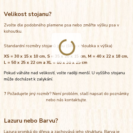
Velikost stojanu?
Zvolte dle podobného plemene psa nebo změřte výšku psa v
kohoutku.
Standardní rozměry stojanů jsou (šířka x hloubka x výška)
XS = 30 x 15 x 10 cm, S = 35 x 20 x 15 cm, M = 40 x 22 x 18 cm,
L = 50 x 25 x 22 cm a XL = 60 x 30 x 25 cm
Pokud váháte nad velikostí, volte raději menší. U vyššího stojanu
může docházet k zalykání.
?
Požadujete jiný rozměr? Není problém, stačí napsat do poznámky
nebo nás kontaktujte.
Lazuru nebo Barvu?
Lazura proniká do dřeva a zachovává jeho strukturu. Barva je