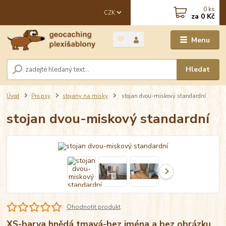
0
ks
CZK
za
0 Kč
Menu
Hledat
Úvod
Pro psy
stojany na misky
stojan dvou-miskový standardní
stojan dvou-miskový standardní
Ohodnotit produkt
XS-barva hnědá tmavá-bez jména a bez obrázku