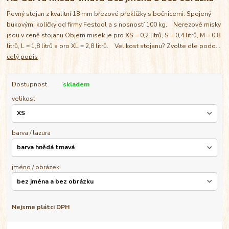
Pevný stojan z kvalitní 18 mm březové překližky s bočnicemi. Spojený
bukovými kolíčky od firmy Festool a s nosností 100 kg. Nerezové misky
jsou v ceně stojanu Objem misek je pro XS = 0,2 litrů, S = 0,4 litrů, M = 0,8
litrů, L = 1,8 litrů a pro XL = 2,8 litrů. Velikost stojanu? Zvolte dle podo...
celý popis
Dostupnost
skladem
velikost
barva / lazura
jméno / obrázek
Nejsme plátci DPH