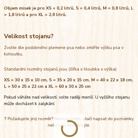
Objem misek je pro XS = 0,2 litrů, S = 0,4 litrů, M = 0,8 litrů, L
= 1,8 litrů a pro XL = 2,8 litrů.
Velikost stojanu?
Zvolte dle podobného plemene psa nebo změřte výšku psa v
kohoutku.
Standardní rozměry stojanů jsou (šířka x hloubka x výška)
XS = 30 x 15 x 10 cm, S = 35 x 20 x 15 cm, M = 40 x 22 x 18 cm,
L = 50 x 25 x 22 cm a XL = 60 x 30 x 25 cm
Pokud váháte nad velikostí, volte raději menší. U vyššího stojanu
může docházet k zalykání.
?
Požadujete jiný rozměr? Není problém, stačí napsat do poznámky
nebo nás kontaktujte.