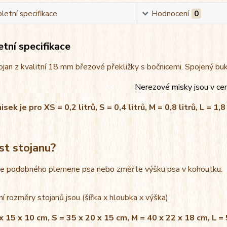
etní specifikace
Hodnocení
0
tní specifikace
jan z kvalitní 18 mm březové překližky s bočnicemi. Spojený bu
Nerezové misky jsou v ce
ek je pro XS = 0,2 litrů, S = 0,4 litrů, M = 0,8 litrů, L = 1,8 
st stojanu?
le podobného plemene psa nebo změřte výšku psa v kohoutku.
í rozměry stojanů jsou (šířka x hloubka x výška)
x 15 x 10 cm, S = 35 x 20 x 15 cm, M = 40 x 22 x 18 cm, L =