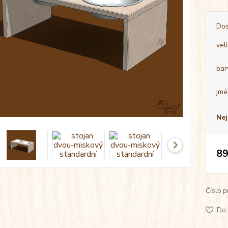
Dos
vel
bar
jmé
Nej
89
Číslo p
Do 