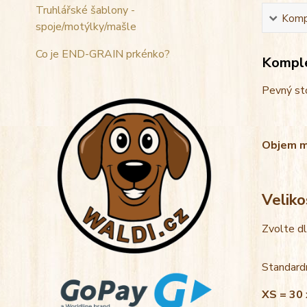
Truhlářské šablony -
Kompl
spoje/motýlky/mašle
Co je END-GRAIN prkénko?
Komple
Pevný sto
Objem mis
Veliko
Zvolte d
Standardn
XS = 30 