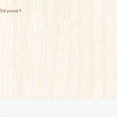
rčitě pozná
?