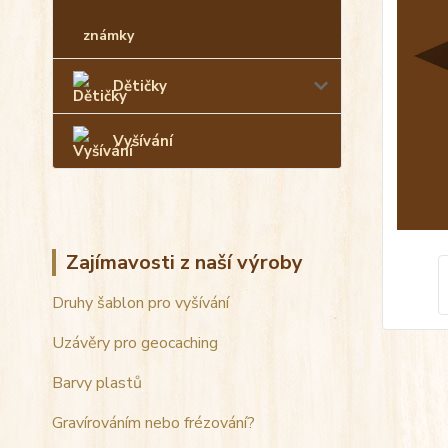
známky
Dětičky
Vyšívání
Zajímavosti z naší výroby
Druhy šablon pro vyšívání
Uzávěry pro geocaching
Barvy plastů
Gravírováním nebo frézování?