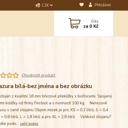
Přihlášení
CZK
dotaz? Napište nám na
0
ks
ebo email.
za
0 Kč
Ohodnotit produkt
azura bílá-bez jména a bez obrázku
stojan z kvalitní 18 mm březové překližky s bočnicemi. Spojený
mi kolíčky od firmy Festool a s nosností 100 kg. Nerezové
sou v ceně stojanu Objem misek je pro XS = 0,2 litrů, S = 0,4
M = 0,8 litrů, L = 1,8 litrů a pro XL = 2,8 litrů. Velikost stojanu?
 dle podo...
celý popis