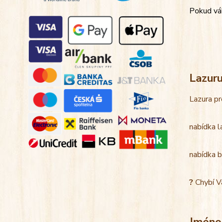
Pokud váh
Lazur
Lazura pr
nabídka l
nabídka b
?
Chybí V
Jméno