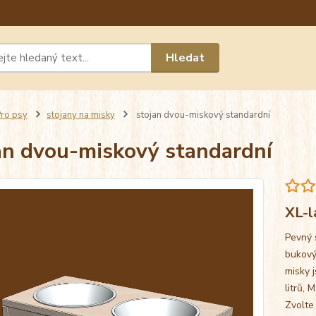
Máte 
Hledat
chat n
ro psy
stojany na misky
stojan dvou-miskový standardní
an dvou-miskový standardní
XL-l
Pevný 
bukový
misky j
litrů, 
Zvolte