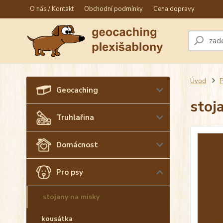
O nás / Kontakt
Obchodní podmínky
Cena dopravy
Úvod
P
Geocaching
stoj
Truhlařina
Domácnost
Pro psy
stojany na misky
kousátka