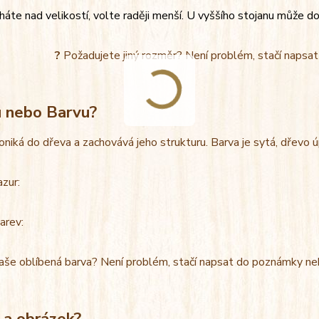
áte nad velikostí, volte raději menší. U vyššího stojanu může do
?
Požadujete jiný rozměr? Není problém, stačí napsa
u nebo Barvu?
oniká do dřeva a zachovává jeho strukturu. Barva je sytá, dřevo 
azur:
arev:
aše oblíbená barva? Není problém, stačí napsat do poznámky ne
 a obrázek?