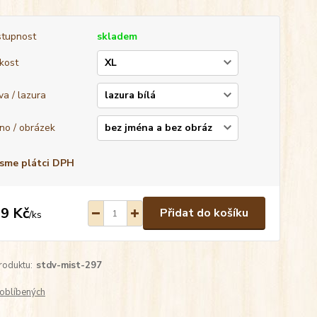
tupnost
skladem
ikost
va / lazura
no / obrázek
sme plátci DPH
9 Kč
Přidat do košíku
/
ks
roduktu:
stdv-mist-297
oblíbených