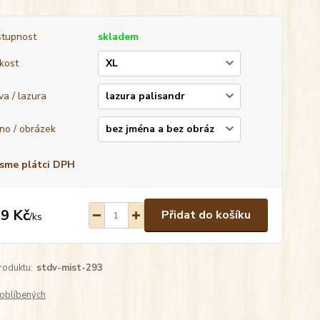
tupnost
skladem
ikost
va / lazura
no / obrázek
sme plátci DPH
9 Kč
Přidat do košíku
/
ks
roduktu:
stdv-mist-293
oblíbených