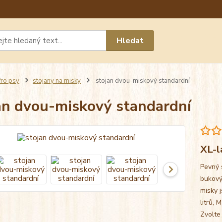
Máte 
Hledat
chat n
ro psy
stojany na misky
stojan dvou-miskový standardní
an dvou-miskový standardní
XL-l
Pevný 
bukový
misky j
litrů, 
Zvolte