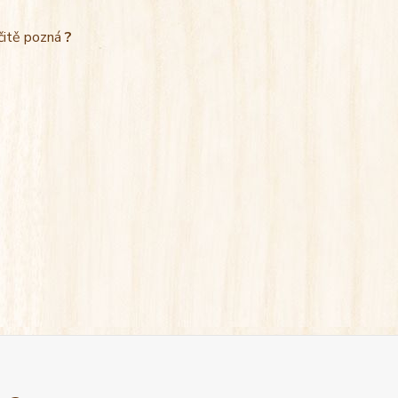
rčitě pozná
?