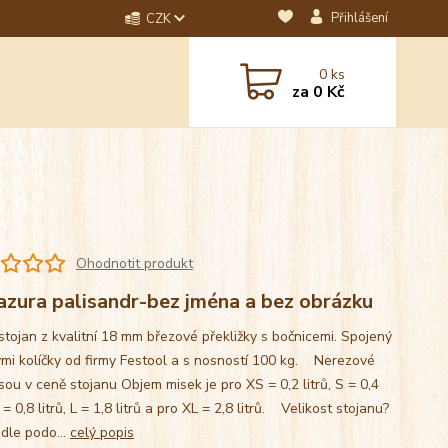
Přihlášení
CZK
dotaz? Napište nám na
0
ks
ebo email.
za
0 Kč
Ohodnotit produkt
azura palisandr-bez jména a bez obrázku
stojan z kvalitní 18 mm březové překližky s bočnicemi. Spojený
mi kolíčky od firmy Festool a s nosností 100 kg. Nerezové
sou v ceně stojanu Objem misek je pro XS = 0,2 litrů, S = 0,4
M = 0,8 litrů, L = 1,8 litrů a pro XL = 2,8 litrů. Velikost stojanu?
 dle podo...
celý popis