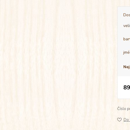
Dos
vel
bar
jmé
Nej
89
Číslo p
Do 