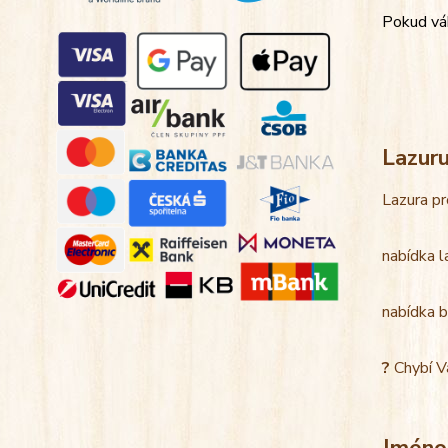
Pokud váh
Lazur
Lazura pr
nabídka l
nabídka b
?
Chybí V
Jméno