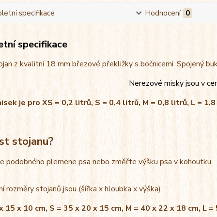
etní specifikace
Hodnocení
0
tní specifikace
jan z kvalitní 18 mm březové překližky s bočnicemi. Spojený bu
Nerezové misky jsou v ce
ek je pro XS = 0,2 litrů, S = 0,4 litrů, M = 0,8 litrů, L = 1,8 
st stojanu?
le podobného plemene psa nebo změřte výšku psa v kohoutku.
í rozměry stojanů jsou (šířka x hloubka x výška)
x 15 x 10 cm, S = 35 x 20 x 15 cm, M = 40 x 22 x 18 cm, L =