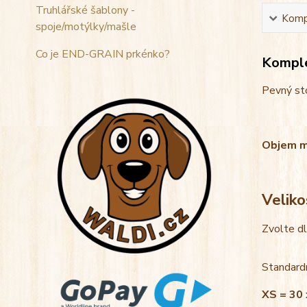
Truhlářské šablony -
Kompl
spoje/motýlky/mašle
Co je END-GRAIN prkénko?
Komple
Pevný sto
Objem mis
Veliko
Zvolte d
Standardn
XS = 30 