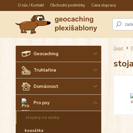
O nás / Kontakt
Obchodní podmínky
Cena dopravy
Úvod
P
Geocaching
stoj
Truhlařina
Domácnost
Pro psy
stojany na misky
kousátka