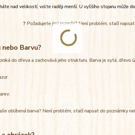
áte nad velikostí, volte raději menší. U vyššího stojanu může do
?
Požadujete jiný rozměr? Není problém, stačí napsa
u nebo Barvu?
oniká do dřeva a zachovává jeho strukturu. Barva je sytá, dřevo 
azur:
arev:
aše oblíbená barva? Není problém, stačí napsat do poznámky ne
 a obrázek?