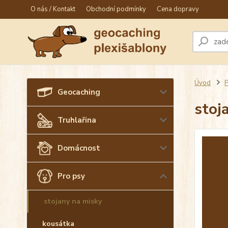
O nás / Kontakt
Obchodní podmínky
Cena dopravy
Úvod
P
Geocaching
stoj
Truhlařina
Domácnost
Pro psy
stojany na misky
kousátka