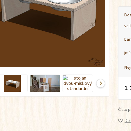
Dos
vel
bar
jmé
Nej
1 
Číslo p
Do 