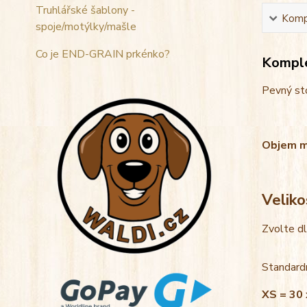
Truhlářské šablony -
Kompl
spoje/motýlky/mašle
Co je END-GRAIN prkénko?
Komple
Pevný sto
Objem mis
Veliko
Zvolte d
Standardn
XS = 30 