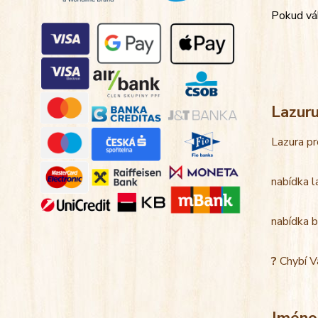
Pokud váh
Lazur
Lazura pr
nabídka l
nabídka b
?
Chybí V
Jméno