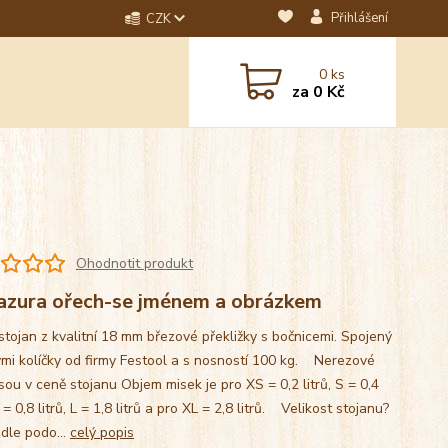
Přihlášení
CZK
dotaz? Napište nám na
0
ks
ebo email.
za
0 Kč
Ohodnotit produkt
azura ořech-se jménem a obrázkem
stojan z kvalitní 18 mm březové překližky s bočnicemi. Spojený
mi kolíčky od firmy Festool a s nosností 100 kg. Nerezové
sou v ceně stojanu Objem misek je pro XS = 0,2 litrů, S = 0,4
M = 0,8 litrů, L = 1,8 litrů a pro XL = 2,8 litrů. Velikost stojanu?
 dle podo...
celý popis