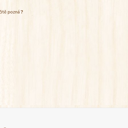
rčitě pozná
?