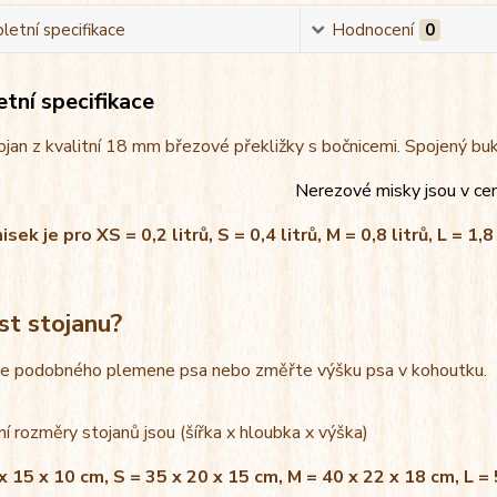
etní specifikace
Hodnocení
0
tní specifikace
jan z kvalitní 18 mm březové překližky s bočnicemi. Spojený bu
Nerezové misky jsou v ce
ek je pro XS = 0,2 litrů, S = 0,4 litrů, M = 0,8 litrů, L = 1,8 
st stojanu?
le podobného plemene psa nebo změřte výšku psa v kohoutku.
í rozměry stojanů jsou (šířka x hloubka x výška)
x 15 x 10 cm, S = 35 x 20 x 15 cm, M = 40 x 22 x 18 cm, L =