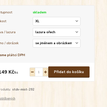
tupnost
skladem
ikost
va / lazura
no / obrázek
sme plátci DPH
149 Kč
Přidat do košíku
/
ks
roduktu:
stdv-mist-292
oblíbených