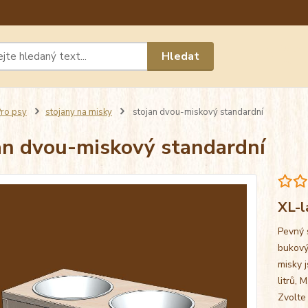
Máte 
Hledat
chat n
ro psy
stojany na misky
stojan dvou-miskový standardní
an dvou-miskový standardní
XL-l
Pevný 
bukový
misky j
litrů, 
Zvolte