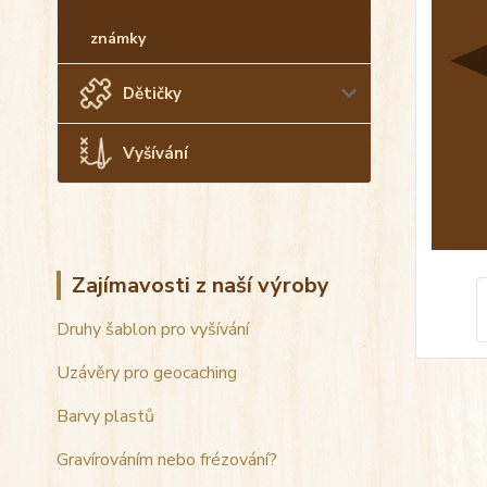
známky
Dětičky
Vyšívání
Zajímavosti z naší výroby
Druhy šablon pro vyšívání
Uzávěry pro geocaching
Barvy plastů
Gravírováním nebo frézování?