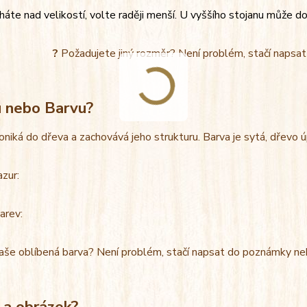
áte nad velikostí, volte raději menší. U vyššího stojanu může do
?
Požadujete jiný rozměr? Není problém, stačí napsa
u nebo Barvu?
oniká do dřeva a zachovává jeho strukturu. Barva je sytá, dřevo 
azur:
arev:
aše oblíbená barva? Není problém, stačí napsat do poznámky ne
 a obrázek?