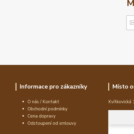
M
Informace pro zákazníky
Místo o
O nás / Kontakt
Kvítkovická 
Obchodní podmínky
Cena dopravy
Odstoupení od smlouvy