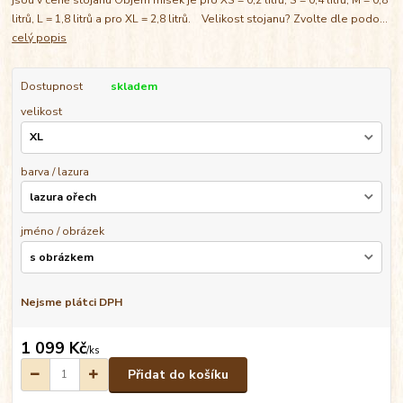
litrů, L = 1,8 litrů a pro XL = 2,8 litrů. Velikost stojanu? Zvolte dle podo...
celý popis
Dostupnost
skladem
velikost
barva / lazura
jméno / obrázek
Nejsme plátci DPH
1 099 Kč
/
ks
Přidat do košíku