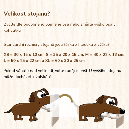
Velikost stojanu?
Zvolte dle podobného plemene psa nebo změřte výšku psa v
kohoutku.
Standardní rozměry stojanů jsou (šířka x hloubka x výška)
XS = 30 x 15 x 10 cm, S = 35 x 20 x 15 cm, M = 40 x 22 x 18 cm,
L = 50 x 25 x 22 cm a XL = 60 x 30 x 25 cm
Pokud váháte nad velikostí, volte raději menší. U vyššího stojanu
může docházet k zalykání.