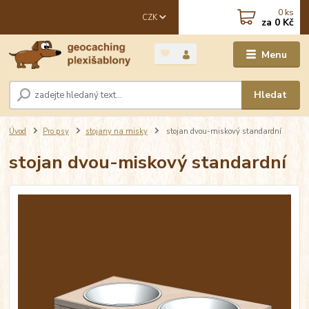
0
ks
CZK
za
0 Kč
Menu
Hledat
Úvod
Pro psy
stojany na misky
stojan dvou-miskový standardní
stojan dvou-miskový standardní