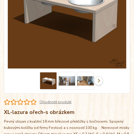
Ohodnotit produkt
XL-lazura ořech-s obrázkem
Pevný stojan z kvalitní 18 mm březové překližky s bočnicemi. Spojený
bukovými kolíčky od firmy Festool a s nosností 100 kg. Nerezové misky
jsou v ceně stojanu Objem misek je pro XS = 0,2 litrů, S = 0,4 litrů, M = 0,8