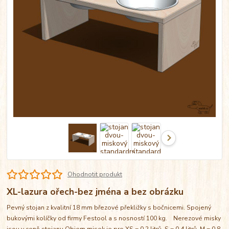
Ohodnotit produkt
XL-lazura ořech-bez jména a bez obrázku
Pevný stojan z kvalitní 18 mm březové překližky s bočnicemi. Spojený
bukovými kolíčky od firmy Festool a s nosností 100 kg. Nerezové misky
jsou v ceně stojanu Objem misek je pro XS = 0,2 litrů, S = 0,4 litrů, M = 0,8