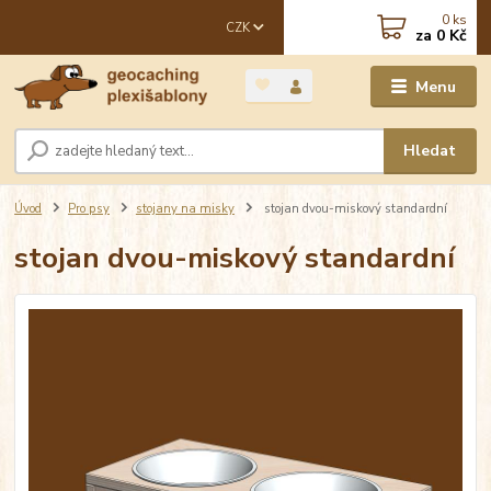
0
ks
CZK
za
0 Kč
Menu
Hledat
Úvod
Pro psy
stojany na misky
stojan dvou-miskový standardní
stojan dvou-miskový standardní