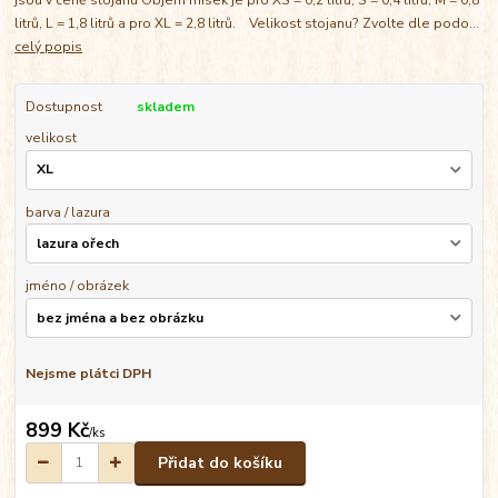
litrů, L = 1,8 litrů a pro XL = 2,8 litrů. Velikost stojanu? Zvolte dle podo...
celý popis
Dostupnost
skladem
velikost
barva / lazura
jméno / obrázek
Nejsme plátci DPH
899 Kč
/
ks
Přidat do košíku