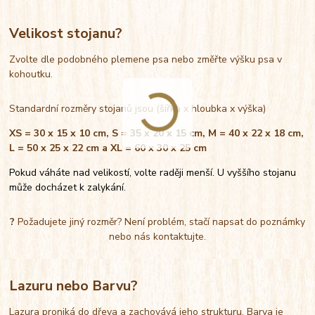
Velikost stojanu?
Zvolte dle podobného plemene psa nebo změřte výšku psa v
kohoutku.
Standardní rozměry stojanů jsou (šířka x hloubka x výška)
XS = 30 x 15 x 10 cm, S = 35 x 20 x 15 cm, M = 40 x 22 x 18 cm,
L = 50 x 25 x 22 cm a XL = 60 x 30 x 25 cm
Pokud váháte nad velikostí, volte raději menší. U vyššího stojanu
může docházet k zalykání.
?
Požadujete jiný rozměr? Není problém, stačí napsat do poznámky
nebo nás kontaktujte.
Lazuru nebo Barvu?
Lazura proniká do dřeva a zachovává jeho strukturu. Barva je