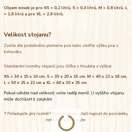
Objem misek je pro XS = 0,2 litrů, S = 0,4 litrů, M = 0,8 litrů, L
= 1,8 litrů a pro XL = 2,8 litrů.
Velikost stojanu?
Zvolte dle podobného plemene psa nebo změřte výšku psa v
kohoutku.
Standardní rozměry stojanů jsou (šířka x hloubka x výška)
XS = 30 x 15 x 10 cm, S = 35 x 20 x 15 cm, M = 40 x 22 x 18 cm,
L = 50 x 25 x 22 cm a XL = 60 x 30 x 25 cm
Pokud váháte nad velikostí, volte raději menší. U vyššího stojanu
může docházet k zalykání.
?
Požadujete jiný rozměr? Není problém, stačí napsat do poznámky
nebo nás kontaktujte.