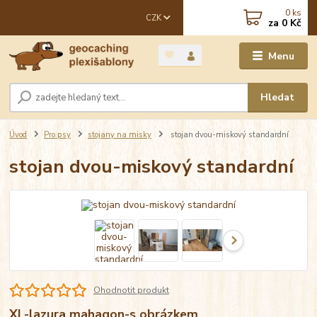
0
ks
CZK
za
0 Kč
Menu
Hledat
Úvod
Pro psy
stojany na misky
stojan dvou-miskový standardní
stojan dvou-miskový standardní
Ohodnotit produkt
XL-lazura mahagon-s obrázkem