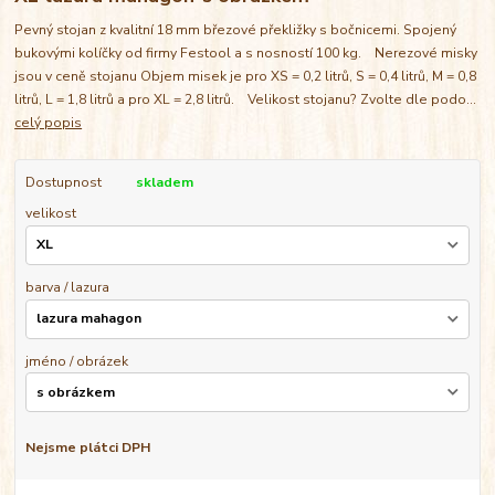
Pevný stojan z kvalitní 18 mm březové překližky s bočnicemi. Spojený
bukovými kolíčky od firmy Festool a s nosností 100 kg. Nerezové misky
jsou v ceně stojanu Objem misek je pro XS = 0,2 litrů, S = 0,4 litrů, M = 0,8
litrů, L = 1,8 litrů a pro XL = 2,8 litrů. Velikost stojanu? Zvolte dle podo...
celý popis
Dostupnost
skladem
velikost
barva / lazura
jméno / obrázek
Nejsme plátci DPH