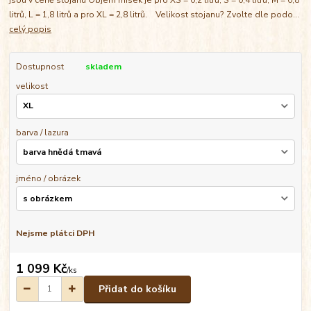
litrů, L = 1,8 litrů a pro XL = 2,8 litrů. Velikost stojanu? Zvolte dle podo...
celý popis
Dostupnost
skladem
velikost
barva / lazura
jméno / obrázek
Nejsme plátci DPH
1 099 Kč
/
ks
Přidat do košíku