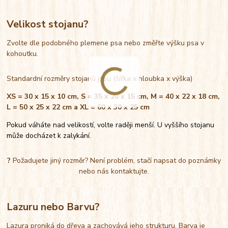
Velikost stojanu?
Zvolte dle podobného plemene psa nebo změřte výšku psa v
kohoutku.
Standardní rozměry stojanů jsou (šířka x hloubka x výška)
XS = 30 x 15 x 10 cm, S = 35 x 20 x 15 cm, M = 40 x 22 x 18 cm,
L = 50 x 25 x 22 cm a XL = 60 x 30 x 25 cm
Pokud váháte nad velikostí, volte raději menší. U vyššího stojanu
může docházet k zalykání.
?
Požadujete jiný rozměr? Není problém, stačí napsat do poznámky
nebo nás kontaktujte.
Lazuru nebo Barvu?
Lazura proniká do dřeva a zachovává jeho strukturu. Barva je