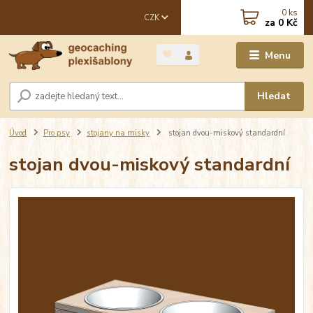
0
ks
CZK
za
0 Kč
Menu
Hledat
Úvod
Pro psy
stojany na misky
stojan dvou-miskový standardní
stojan dvou-miskový standardní