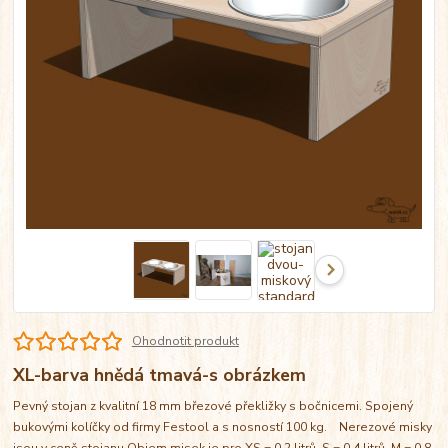
Ohodnotit produkt
XL-barva hnědá tmavá-s obrázkem
Pevný stojan z kvalitní 18 mm březové překližky s bočnicemi. Spojený
bukovými kolíčky od firmy Festool a s nosností 100 kg. Nerezové misky
jsou v ceně stojanu Objem misek je pro XS = 0,2 litrů, S = 0,4 litrů, M = 0,8