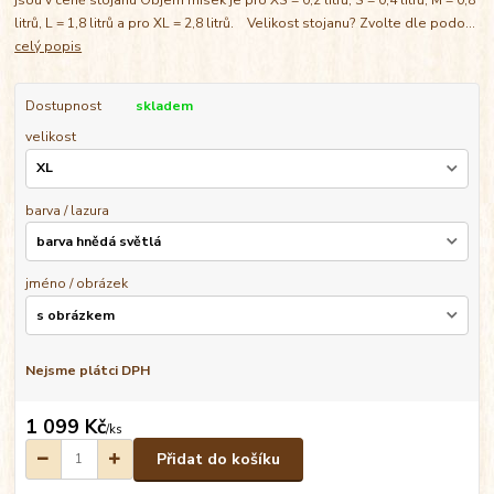
litrů, L = 1,8 litrů a pro XL = 2,8 litrů. Velikost stojanu? Zvolte dle podo...
celý popis
Dostupnost
skladem
velikost
barva / lazura
jméno / obrázek
Nejsme plátci DPH
1 099 Kč
/
ks
Přidat do košíku