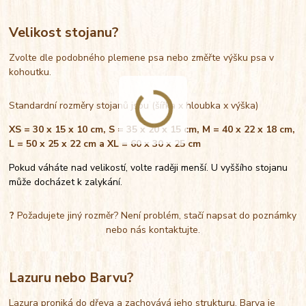
Velikost stojanu?
Zvolte dle podobného plemene psa nebo změřte výšku psa v
kohoutku.
Standardní rozměry stojanů jsou (šířka x hloubka x výška)
XS = 30 x 15 x 10 cm, S = 35 x 20 x 15 cm, M = 40 x 22 x 18 cm,
L = 50 x 25 x 22 cm a XL = 60 x 30 x 25 cm
Pokud váháte nad velikostí, volte raději menší. U vyššího stojanu
může docházet k zalykání.
?
Požadujete jiný rozměr? Není problém, stačí napsat do poznámky
nebo nás kontaktujte.
Lazuru nebo Barvu?
Lazura proniká do dřeva a zachovává jeho strukturu. Barva je