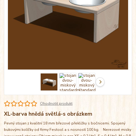
Ohodnotit produkt
XL-barva hnědá světlá-s obrázkem
Pevný stojan z kvalitní 18 mm březové překližky s bočnicemi. Spojený
bukovými kolíčky od firmy Festool a s nosností 100 kg. Nerezové misky
jsou v ceně stojanu Objem misek je pro XS = 0,2 litrů, S = 0,4 litrů, M = 0,8