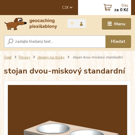
0
ks
CZK
za
0 Kč
Menu
Hledat
Úvod
Pro psy
stojany na misky
stojan dvou-miskový standardní
stojan dvou-miskový standardní