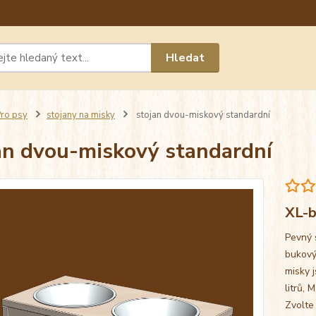
Máte 
Hledat
chat n
ro psy
stojany na misky
stojan dvou-miskový standardní
an dvou-miskový standardní
XL-b
Pevný 
bukový
misky j
litrů, 
Zvolte