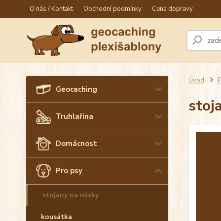
O nás / Kontakt
Obchodní podmínky
Cena dopravy
Úvod
P
Geocaching
stoj
Truhlařina
Domácnost
Pro psy
stojany na misky
kousátka