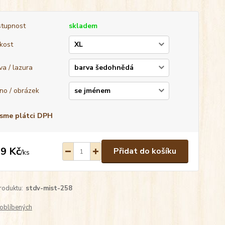
tupnost
skladem
ikost
va / lazura
no / obrázek
sme plátci DPH
9 Kč
Přidat do košíku
/
ks
roduktu:
stdv-mist-258
oblíbených