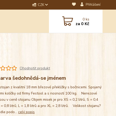
Přihlášení
CZK
dotaz? Napište nám na
0
ks
ebo email.
za
0 Kč
Ohodnotit produkt
arva šedohnědá-se jménem
stojan z kvalitní 18 mm březové překližky s bočnicemi. Spojený
mi kolíčky od firmy Festool a s nosností 100 kg. Nerezové
sou v ceně stojanu Objem misek je pro XS = 0,2 litrů, S = 0,4
M = 0,8 litrů, L = 1,8 litrů a pro XL = 2,8 litrů. Velikost stojanu?
 dle podo...
celý popis