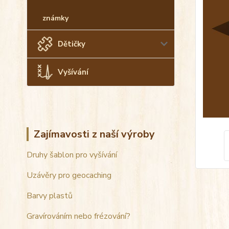
známky
Dětičky
Vyšívání
Zajímavosti z naší výroby
Druhy šablon pro vyšívání
Uzávěry pro geocaching
Barvy plastů
Gravírováním nebo frézování?