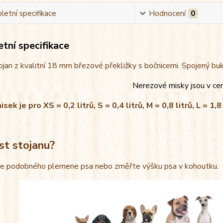
etní specifikace
Hodnocení
0
tní specifikace
jan z kvalitní 18 mm březové překližky s bočnicemi. Spojený bu
Nerezové misky jsou v ce
ek je pro XS = 0,2 litrů, S = 0,4 litrů, M = 0,8 litrů, L = 1,8 
st stojanu?
le podobného plemene psa nebo změřte výšku psa v kohoutku.