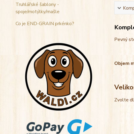
Truhlářské šablony -
Kompl
spoje/motýlky/mašle
Co je END-GRAIN prkénko?
Komple
Pevný sto
Objem mis
Veliko
Zvolte d