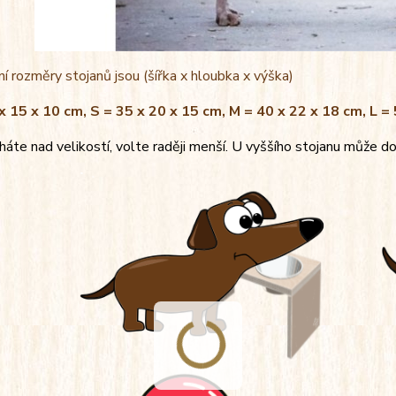
í rozměry stojanů jsou (šířka x hloubka x výška)
x 15 x 10 cm, S = 35 x 20 x 15 cm, M = 40 x 22 x 18 cm, L =
áte nad velikostí, volte raději menší. U vyššího stojanu může do