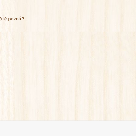
rčitě pozná
?