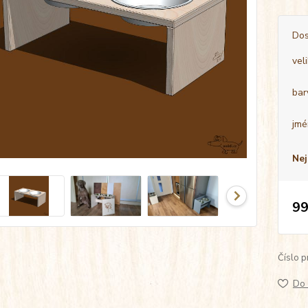
Dos
vel
bar
jmé
Nej
99
Číslo p
Do 