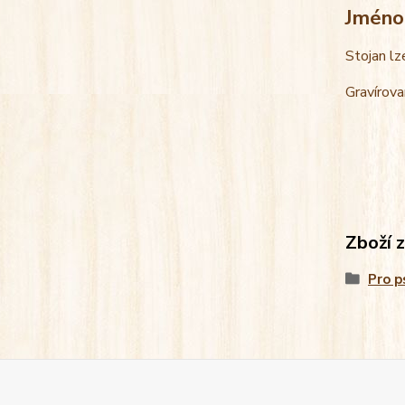
Jméno
Stojan lz
Gravírova
Zboží 
Pro p