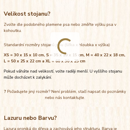
Velikost stojanu?
Zvolte dle podobného plemene psa nebo změřte výšku psa v
kohoutku.
Standardní rozměry stojanů jsou (šířka x hloubka x výška)
XS = 30 x 15 x 10 cm, S = 35 x 20 x 15 cm, M = 40 x 22 x 18 cm,
L = 50 x 25 x 22 cm a XL = 60 x 30 x 25 cm
Pokud váháte nad velikostí, volte raději menší. U vyššího stojanu
může docházet k zalykání.
?
Požadujete jiný rozměr? Není problém, stačí napsat do poznámky
nebo nás kontaktujte.
Lazuru nebo Barvu?
Lazura proniká do dřeva a zachovává jeho strukturu. Barva je