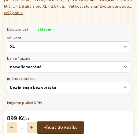
litrů, L = 1,8 litrů a pro XL = 2,8 litrů. Velikost stojanu? Zvolte dle podo...
celý popis
Dostupnost
skladem
velikost
barva / lazura
jméno / obrázek
Nejsme plátci DPH
899 Kč
/
ks
Přidat do košíku