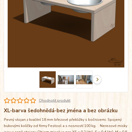
Ohodnotit produkt
XL-barva šedohnědá-bez jména a bez obrázku
Pevný stojan z kvalitní 18 mm březové překližky s bočnicemi. Spojený
bukovými kolíčky od firmy Festool a s nosností 100 kg. Nerezové misky
jsou v ceně stojanu Objem misek je pro XS = 0,2 litrů, S = 0,4 litrů, M = 0,8