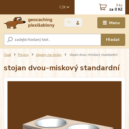
0
ks
CZK
za
0 Kč
Menu
Hledat
Úvod
Pro psy
stojany na misky
stojan dvou-miskový standardní
stojan dvou-miskový standardní