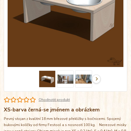
Ohodnotit produkt
XS-barva černá-se jménem a obrázkem
Pevný stojan z kvalitní 18 mm březové překližky s bočnicemi. Spojený
bukovými kolíčky od firmy Festool a s nosností 100 kg. Nerezové misky
jsou v ceně stojanu Objem misek je pro XS = 0,2 litrů, S = 0,4 litrů, M = 0,8