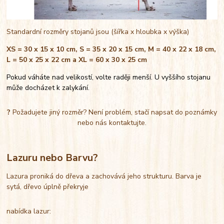
Standardní rozměry stojanů jsou (šířka x hloubka x výška)
XS = 30 x 15 x 10 cm, S = 35 x 20 x 15 cm, M = 40 x 22 x 18 cm,
L = 50 x 25 x 22 cm a XL = 60 x 30 x 25 cm
Pokud váháte nad velikostí, volte raději menší. U vyššího stojanu
může docházet k zalykání.
?
Požadujete jiný rozměr? Není problém, stačí napsat do poznámky
nebo nás kontaktujte.
Lazuru nebo Barvu?
Lazura proniká do dřeva a zachovává jeho strukturu. Barva je
sytá, dřevo úplně překryje
nabídka lazur: