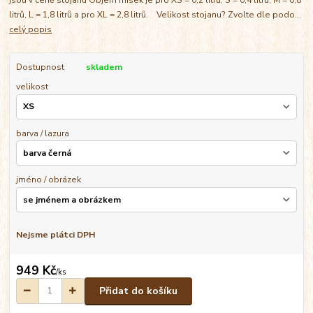
litrů, L = 1,8 litrů a pro XL = 2,8 litrů. Velikost stojanu? Zvolte dle podo...
celý popis
Dostupnost
skladem
velikost
barva / lazura
jméno / obrázek
Nejsme plátci DPH
949 Kč
/
ks
Přidat do košíku