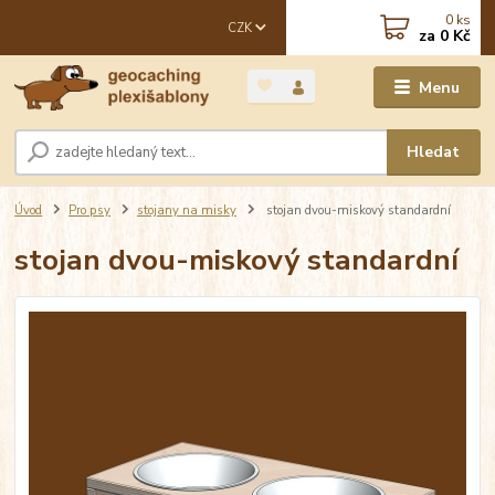
0
ks
CZK
za
0 Kč
Menu
Hledat
Úvod
Pro psy
stojany na misky
stojan dvou-miskový standardní
stojan dvou-miskový standardní